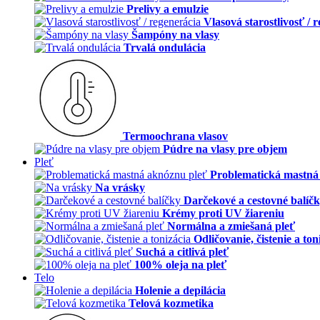
Prelivy a emulzie
Vlasová starostlivosť / 
Šampóny na vlasy
Trvalá ondulácia
Termoochrana vlasov
Púdre na vlasy pre objem
Pleť
Problematická mastná
Na vrásky
Darčekové a cestovné balíč
Krémy proti UV žiareniu
Normálna a zmiešaná pleť
Odličovanie, čistenie a ton
Suchá a citlivá pleť
100% oleja na pleť
Telo
Holenie a depilácia
Telová kozmetika