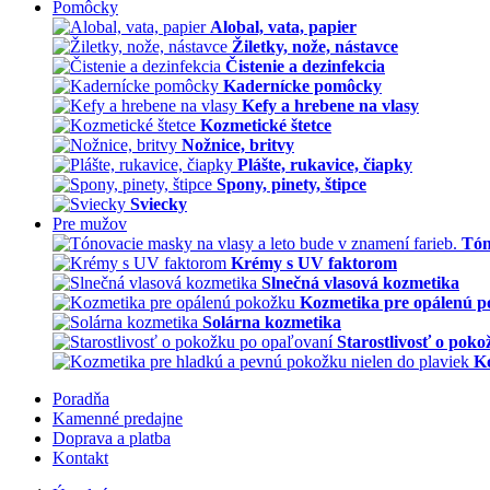
Pomôcky
Alobal, vata, papier
Žiletky, nože, nástavce
Čistenie a dezinfekcia
Kadernícke pomôcky
Kefy a hrebene na vlasy
Kozmetické štetce
Nožnice, britvy
Plášte, rukavice, čiapky
Spony, pinety, štipce
Sviecky
Pre mužov
Tón
Krémy s UV faktorom
Slnečná vlasová kozmetika
Kozmetika pre opálenú 
Solárna kozmetika
Starostlivosť o pok
Ko
Poradňa
Kamenné predajne
Doprava a platba
Kontakt