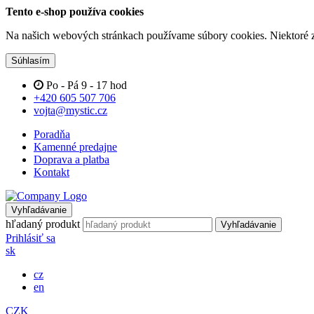
Tento e-shop používa cookies
Na našich webových stránkach používame súbory cookies. Niektoré z 
Súhlasím
Po - Pá 9 - 17 hod
+420 605 507 706
vojta@mystic.cz
Poradňa
Kamenné predajne
Doprava a platba
Kontakt
Vyhľadávanie
hľadaný produkt
Vyhľadávanie
Prihlásiť sa
sk
cz
en
CZK