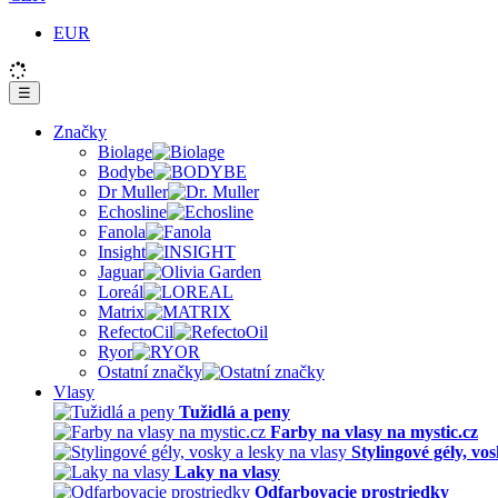
EUR
☰
Značky
Biolage
Bodybe
Dr Muller
Echosline
Fanola
Insight
Jaguar
Loreál
Matrix
RefectoCil
Ryor
Ostatní značky
Vlasy
Tužidlá a peny
Farby na vlasy na mystic.cz
Stylingové gély, vos
Laky na vlasy
Odfarbovacie prostriedky