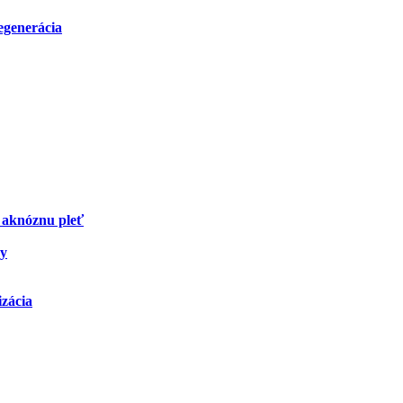
regenerácia
 aknóznu pleť
ky
izácia