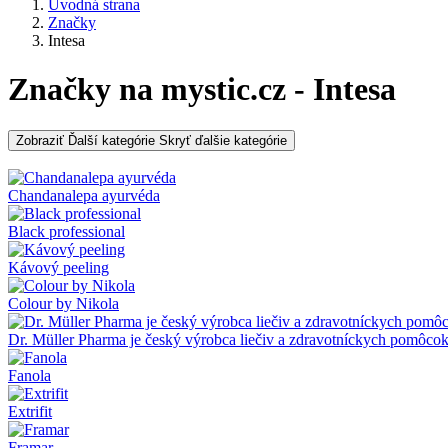
Úvodná strana
Značky
Intesa
Značky na mystic.cz - Intesa
Zobraziť Ďalší kategórie
Skryť ďalšie kategórie
Chandanalepa ayurvéda
Black professional
Kávový peeling
Colour by Nikola
Dr. Müller Pharma je český výrobca liečiv a zdravotníckych pomôco
Fanola
Extrifit
Framar