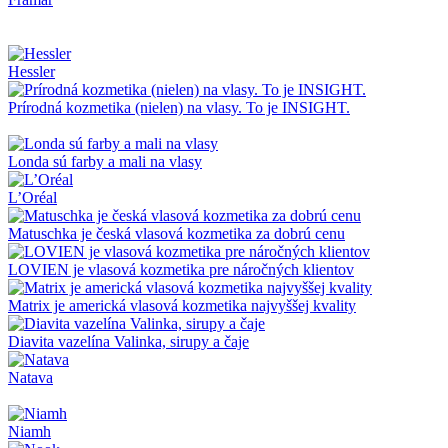
Hessler
Prírodná kozmetika (nielen) na vlasy. To je INSIGHT.
Londa sú farby a mali na vlasy
L’Oréal
Matuschka je česká vlasová kozmetika za dobrú cenu
LOVIEN je vlasová kozmetika pre náročných klientov
Matrix je americká vlasová kozmetika najvyššej kvality
Diavita vazelína Valinka, sirupy a čaje
Natava
Niamh