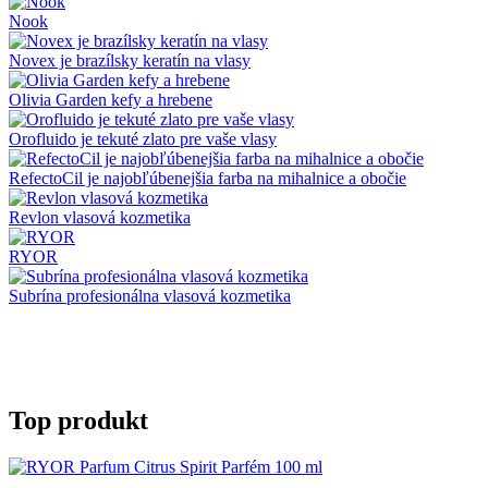
Nook
Novex je brazílsky keratín na vlasy
Olivia Garden kefy a hrebene
Orofluido je tekuté zlato pre vaše vlasy
RefectoCil je najobľúbenejšia farba na mihalnice a obočie
Revlon vlasová kozmetika
RYOR
Subrína profesionálna vlasová kozmetika
Top produkt