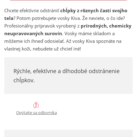
ž
ý
n
i
i
š
Chcete efektívne odstrániť
chĺpky z rôznych častí svojho
ť
t
i
tela
? Potom potrebujete vosky Kiva. Že neviete, o čo ide?
p
m
ť
Profesionálny prípravok vyrobený z
prírodných, chemicky
o
n
m
neupravovaných surovín
. Vosky máme skladom a
č
o
n
môžeme ich ihneď odosielať. Až vosky Kiva spoznáte na
e
ž
o
vlastnej koži, nebudete už chcieť iné!
t
s
ž
t
s
v
t
Rýchle, efektívne a dlhodobé odstránenie
o
v
chĺpkov.
o
Opýtajte sa odborníka