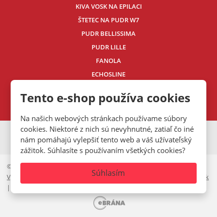
KIVA VOSK NA EPILACI
ŠTETEC NA PUDR W7
PUDR BELLISSIMA
PUDR LILLE
FANOLA
ECHOSLINE
Kontaktujte nás
Tento e-shop používa cookies
Na našich webových stránkach používame súbory
cookies. Niektoré z nich sú nevyhnutné, zatiaľ čo iné
VISA
MasterCard
Maestro
nám pomáhajú vylepšiť tento web a váš užívateľský
zážitok. Súhlasíte s používaním všetkých cookies?
© 2026, Mystic.CZ s.r.o.
Súhlasím
Vyhlásenie o prístupnosti
|
Ochrana osobných údajov
|
Mapa stránok
|
Cookies lišta