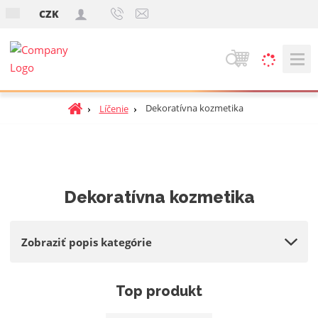
s
CZK
k
V
y
h
Ú
Dekoratívna kozmetika
Líčenie
ľ
v
a
o
d
d
á
n
v
á
Dekoratívna kozmetika
a
s
t
n
r
i
Zobraziť popis kategórie
a
e
n
a
Top produkt