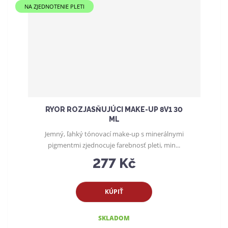
NA ZJEDNOTENIE PLETI
RYOR ROZJASŇUJÚCI MAKE-UP 8V1 30
ML
Jemný, ľahký tónovací make-up s minerálnymi
pigmentmi zjednocuje farebnosť pleti, min...
277 Kč
KÚPIŤ
SKLADOM