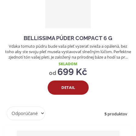
BELLISSIMA PÚDER COMPACT 6 G
Vďaka tomuto púdru bude vaša pleť vyzerať svieža a opálená, bez
toho aby ste svoju pleť musela vystavovať slnečným lúčom. Perfektne
zjednotí tón vašej pleti. Je založený na prírodnej báze a hodí sa pr...
SKLADOM
699 Kč
od
DETAIL
R
5
produktov
a
d
e