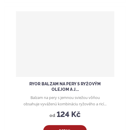
RYOR BALZAM NA PERY S RYŽOVÝM
OLEJOM A J...
Balzam na pery s jemnou sviežou vôňou
obsahuje vyváženú kombináciu ryžového a ricí...
124 Kč
od