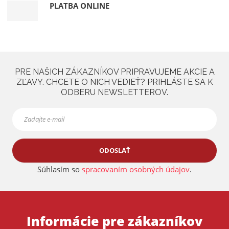
PLATBA ONLINE
o
l
a
,
PRE NAŠICH ZÁKAZNÍKOV PRIPRAVUJEME AKCIE A
ZĽAVY. CHCETE O NICH VEDIEŤ? PRIHLÁSTE SA K
ODBERU NEWSLETTEROV.
ODOSLAŤ
Súhlasím so
spracovaním osobných údajov
.
Informácie pre zákazníkov