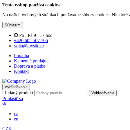
Tento e-shop používa cookies
Na našich webových stránkach používame súbory cookies. Niektoré z 
Súhlasím
Po - Pá 9 - 17 hod
+420 605 507 706
vojta@mystic.cz
Poradňa
Kamenné predajne
Doprava a platba
Kontakt
Vyhľadávanie
hľadaný produkt
Vyhľadávanie
Prihlásiť sa
sk
cz
en
CZK