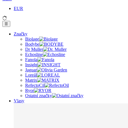
EUR
☰
Značky
Biolage
Bodybe
Dr Muller
Echosline
Fanola
Insight
Jaguar
Loreál
Matrix
RefectoCil
Ryor
Ostatní značky
Vlasy