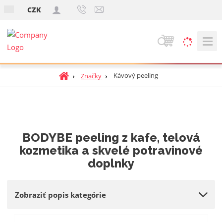
s
CZK
k
V
y
h
Ú
Kávový peeling
Značky
ľ
v
a
o
d
d
á
n
v
á
BODYBE peeling z kafe, telová
a
s
kozmetika a skvelé potravinové
t
n
doplnky
r
i
a
e
n
Zobraziť popis kategórie
a