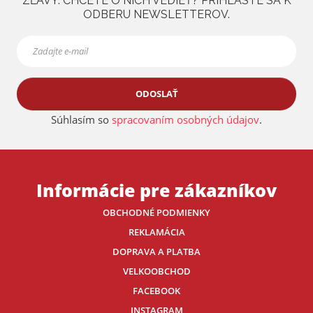
ZĽAVY. CHCETE O NICH VEDIEŤ? PRIHLÁSTE SA K
ODBERU NEWSLETTEROV.
ODOSLAŤ
Súhlasím so
spracovaním osobných údajov
.
Informácie pre zákazníkov
OBCHODNÉ PODMIENKY
REKLAMÁCIA
DOPRAVA A PLATBA
VELKOOBCHOD
FACEBOOK
INSTAGRAM