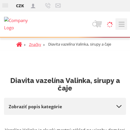
s
CZK
k
V
y
h
Ú
Diavita vazelína Valinka, sirupy a čaje
Značky
ľ
v
a
o
d
d
á
n
v
á
Diavita vazelína Valinka, sirupy a
a
s
čaje
t
n
r
i
a
e
Zobraziť popis kategórie
n
a
Vazelína Valinka je skvelý mastný základ na výrobu domácej