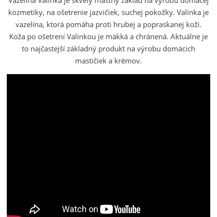
kozmetiky, na ošetrenie jazvičiek, suchej pokožky. Valinka je
vazelína, ktorá pomáha proti hrubej a popraskanej koži.
Koža po ošetrení Valinkou je mäkká a chránená. Aktuálne je
to najčastejší základný produkt na výrobu domácich
mastičiek a krémov.