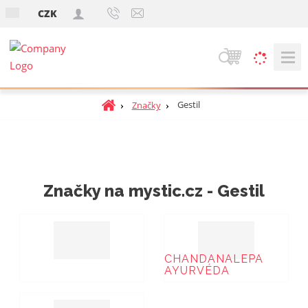
s
CZK
k
V
y
h
Ú
Gestil
Značky
ľ
v
a
o
d
d
á
n
v
á
Značky na mystic.cz - Gestil
a
s
t
n
r
i
a
e
n
CHANDANALEPA
AYURVÉDA
a