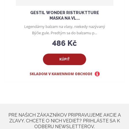
t
o
GESTIL WONDER RISTRUKTTURE
v
MASKA ​​NA VL...
Legendárny balzam na vlasy, niekedy nazývaný
Býčie gule. Predtým sa do balzamu p...
486 Kč
KÚPIŤ
SKLADOM V KAMENNOM OBCHODE
PRE NAŠICH ZÁKAZNÍKOV PRIPRAVUJEME AKCIE A
ZĽAVY. CHCETE O NICH VEDIEŤ? PRIHLÁSTE SA K
ODBERU NEWSLETTEROV.