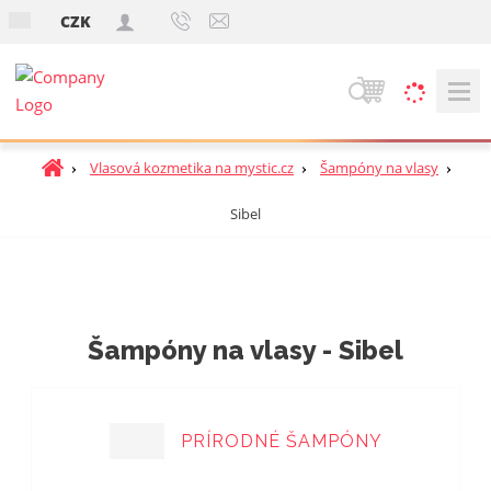
s
CZK
k
V
y
h
Ú
Vlasová kozmetika na mystic.cz
Šampóny na vlasy
ľ
v
a
Sibel
o
d
d
á
n
v
á
a
s
t
n
Šampóny na vlasy - Sibel
r
i
a
e
n
a
PRÍRODNÉ ŠAMPÓNY