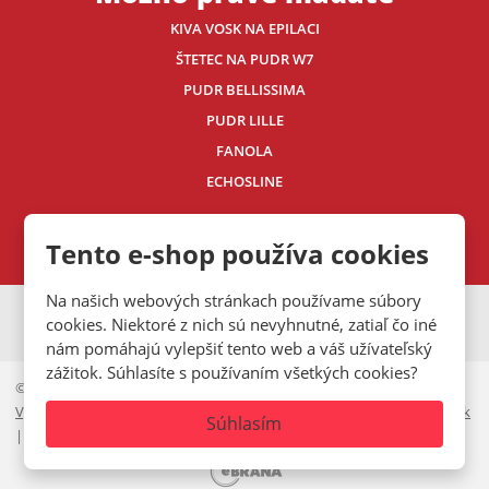
KIVA VOSK NA EPILACI
ŠTETEC NA PUDR W7
PUDR BELLISSIMA
PUDR LILLE
FANOLA
ECHOSLINE
Kontaktujte nás
Tento e-shop používa cookies
Na našich webových stránkach používame súbory
VISA
MasterCard
Maestro
cookies. Niektoré z nich sú nevyhnutné, zatiaľ čo iné
nám pomáhajú vylepšiť tento web a váš užívateľský
zážitok. Súhlasíte s používaním všetkých cookies?
© 2026, Mystic.CZ s.r.o.
Vyhlásenie o prístupnosti
|
Ochrana osobných údajov
|
Mapa stránok
Súhlasím
|
Cookies lišta