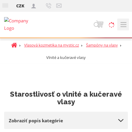
s
CZK
k
V
y
h
Ú
Vlasová kozmetika na mystic.cz
Šampóny na vlasy
ľ
v
a
Vlnité a kučeravé vlasy
o
d
d
á
n
v
á
a
s
t
n
Starostlivosť o vlnité a kučeravé
r
i
vlasy
a
e
n
a
Zobraziť popis kategórie