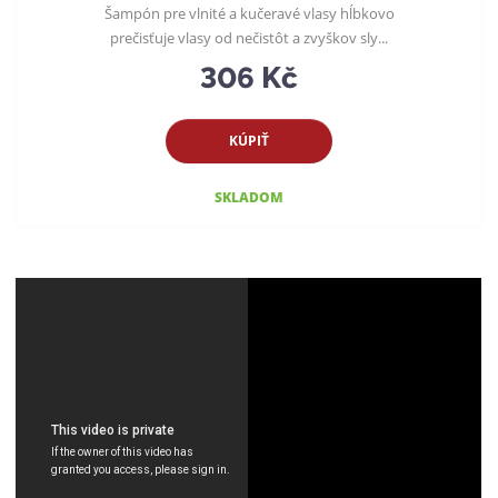
Šampón pre vlnité a kučeravé vlasy hĺbkovo
prečisťuje vlasy od nečistôt a zvyškov sly...
306 Kč
KÚPIŤ
SKLADOM