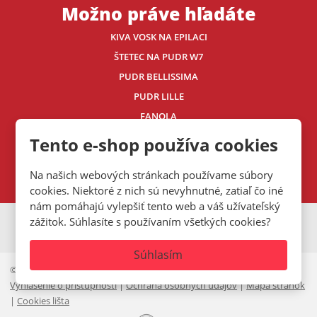
Možno práve hľadáte
KIVA VOSK NA EPILACI
ŠTETEC NA PUDR W7
PUDR BELLISSIMA
PUDR LILLE
FANOLA
ECHOSLINE
Tento e-shop používa cookies
Kontaktujte nás
Na našich webových stránkach používame súbory
cookies. Niektoré z nich sú nevyhnutné, zatiaľ čo iné
nám pomáhajú vylepšiť tento web a váš užívateľský
zážitok. Súhlasíte s používaním všetkých cookies?
VISA
MasterCard
Maestro
Súhlasím
© 2026, Mystic.CZ s.r.o.
Vyhlásenie o prístupnosti
|
Ochrana osobných údajov
|
Mapa stránok
|
Cookies lišta