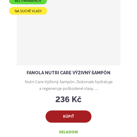
BEZ PARABÉNOV
n
i
NA SUCHÉ VLASY
e
p
r
o
d
u
k
t
o
FANOLA NUTRI CARE VÝŽIVNÝ ŠAMPÓN
v
Nutri Care-Výživný šampón. Dokonale hydratuje
a regeneruje poškodené vlasy. ...
236 Kč
KÚPIŤ
SKLADOM