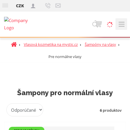
s
CZK
k
V
y
h
Ú
Vlasová kozmetika na mystic.cz
Šampóny na vlasy
ľ
v
a
Pre normálne vlasy
o
d
d
á
n
v
á
a
s
t
n
Šampony pro normální vlasy
r
i
a
e
R
n
6
produktov
a
a
d
e