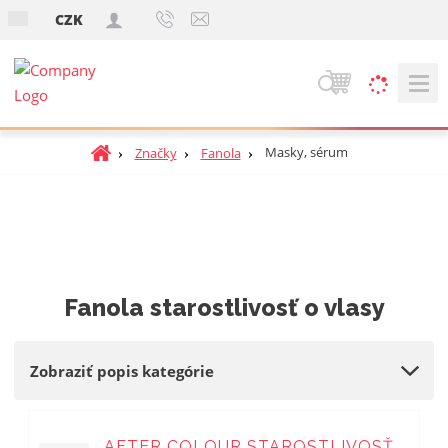
s
CZK
k
V
y
h
Ú
Masky, sérum
Značky
Fanola
ľ
v
a
o
d
d
á
n
v
á
a
s
Fanola starostlivosť o vlasy
t
n
r
i
a
e
Zobraziť popis kategórie
n
a
AFTER COLOUR STAROSTLIVOSŤ