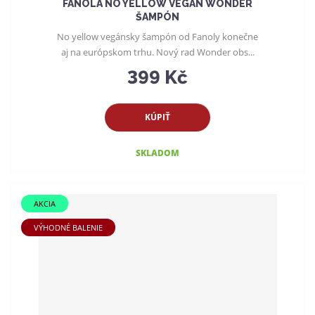
FANOLA NO YELLOW VEGAN WONDER
ŠAMPÓN
No yellow vegánsky šampón od Fanoly konečne
aj na európskom trhu. Nový rad Wonder obs...
399 Kč
KÚPIŤ
SKLADOM
AKCIA
VÝHODNÉ BALENIE