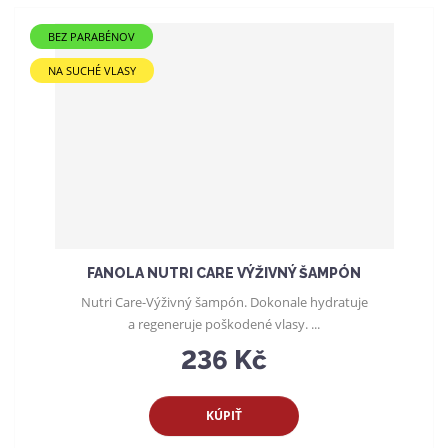
e
BEZ PARABÉNOV
n
i
NA SUCHÉ VLASY
e
p
r
o
d
u
k
t
o
FANOLA NUTRI CARE VÝŽIVNÝ ŠAMPÓN
v
Nutri Care-Výživný šampón. Dokonale hydratuje
a regeneruje poškodené vlasy. ...
236 Kč
KÚPIŤ