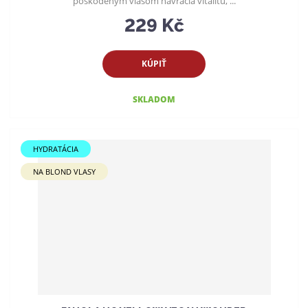
poškodeným vlasom navracia vitalitu, ...
229 Kč
KÚPIŤ
SKLADOM
HYDRATÁCIA
NA BLOND VLASY