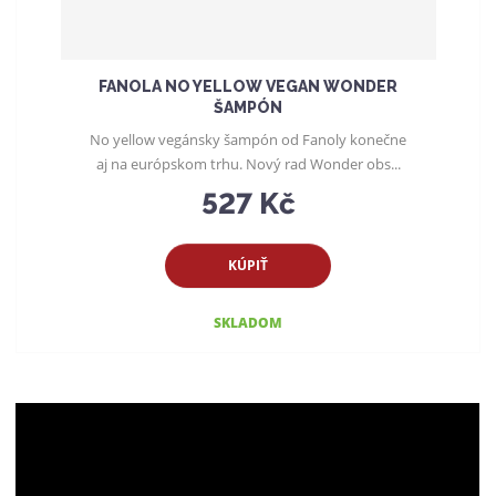
FANOLA NO YELLOW VEGAN WONDER
ŠAMPÓN
No yellow vegánsky šampón od Fanoly konečne
aj na európskom trhu. Nový rad Wonder obs...
527 Kč
KÚPIŤ
SKLADOM