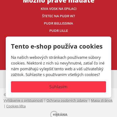
Možno práve hľadáte
KIVA VOSK NA EPILACI
ŠTETEC NA PUDR W7
PUDR BELLISSIMA
PUDR LILLE
FANOLA
Tento e-shop používa cookies
ECHOSLINE
Kontaktujte nás
Na našich webových stránkach používame súbory
cookies. Niektoré z nich sú nevyhnutné, zatiaľ čo iné
nám pomáhajú vylepšiť tento web a váš užívateľský
zážitok. Súhlasíte s používaním všetkých cookies?
VISA
MasterCard
Maestro
Súhlasím
© 2026, Mystic.CZ s.r.o.
Vyhlásenie o prístupnosti
|
Ochrana osobných údajov
|
Mapa stránok
|
Cookies lišta