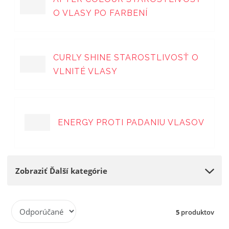
O VLASY PO FARBENÍ
CURLY SHINE STAROSTLIVOSŤ O
VLNITÉ VLASY
ENERGY PROTI PADANIU VLASOV
Zobraziť Ďalší kategórie
R
5
produktov
a
d