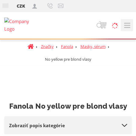
s
CZK
k
V
y
h
Ú
Značky
Fanola
Masky, sérum
ľ
v
a
No yellow pre blond vlasy
o
d
d
á
n
v
á
a
s
t
n
r
i
Fanola No yellow pre blond vlasy
a
e
n
a
Zobraziť popis kategórie