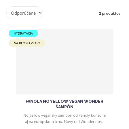
R
2
produktov
a
d
e
HYDRATÁCIA
n
i
NA BLOND VLASY
e
p
r
o
d
u
k
t
o
FANOLA NO YELLOW VEGAN WONDER
v
ŠAMPÓN
No yellow vegánsky šampón od Fanoly konečne
aj na európskom trhu. Nový rad Wonder obs...