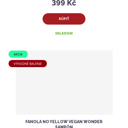
399 Kč
KÚPIŤ
SKLADOM
AKCIA
VÝHODNÉ BALENIE
FANOLA NO YELLOW VEGAN WONDER
ŠAMPÓN