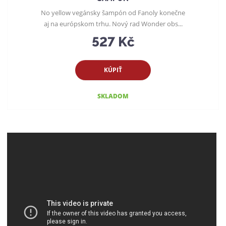
No yellow vegánsky šampón od Fanoly konečne
aj na európskom trhu. Nový rad Wonder obs...
527 Kč
KÚPIŤ
SKLADOM