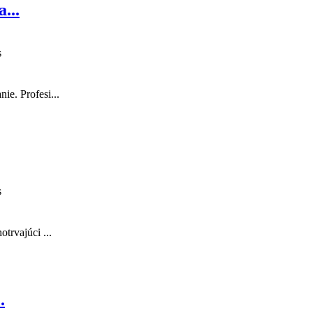
...
s
ie. Profesi...
s
trvajúci ...
.