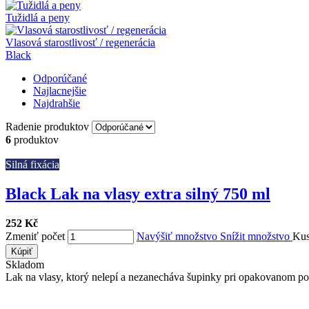
Tužidlá a peny
Vlasová starostlivosť / regenerácia
Black
Odporúčané
Najlacnejšie
Najdrahšie
Radenie produktov
6
produktov
Silná fixácia
Black Lak na vlasy extra silný 750 ml
252 Kč
Zmeniť počet
Navýšiť množstvo
Snížit množstvo
Ku
Kúpiť
Skladom
Lak na vlasy, ktorý nelepí a nezanecháva šupinky pri opakovanom použi