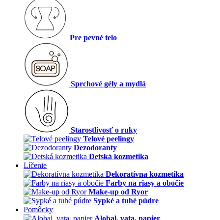
Pre pevné telo
Sprchové gély a mydlá
Starostlivosť o ruky
Telové peelingy
Dezodoranty
Detská kozmetika
Líčenie
Dekoratívna kozmetika
Farby na riasy a obočie
Make-up od Ryor
Sypké a tuhé púdre
Pomôcky
Alobal, vata, papier