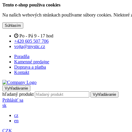
Tento e-shop používa cookies
Na našich webových stránkach používame súbory cookies. Niektoré z 
Súhlasím
Po - Pá 9 - 17 hod
+420 605 507 706
vojta@mystic.cz
Poradňa
Kamenné predajne
Doprava a platba
Kontakt
Vyhľadávanie
hľadaný produkt
Vyhľadávanie
Prihlásiť sa
sk
cz
en
CZK