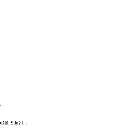
s
tí. Silný l...