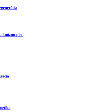
regenerácia
 aknóznu pleť
izácia
metika