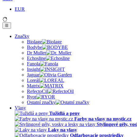
EUR
☰
Značky
Biolage
Bodybe
Dr Muller
Echosline
Fanola
Insight
Jaguar
Loreál
Matrix
RefectoCil
Ryor
Ostatní značky
Vlasy
Tužidlá a peny
Farby na vlasy na mystic.cz
Stylingové gély, vos
Laky na vlasy
Odfarbovacie prostriedky