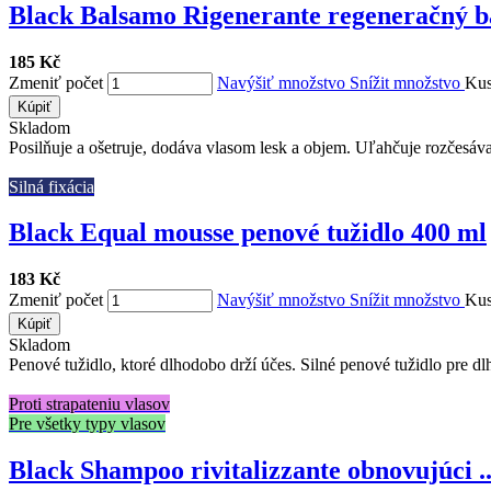
Black Balsamo Rigenerante regeneračný ba
185 Kč
Zmeniť počet
Navýšiť množstvo
Snížit množstvo
Ku
Kúpiť
Skladom
Posilňuje a ošetruje, dodáva vlasom lesk a objem. Uľahčuje rozčesávan
Silná fixácia
Black Equal mousse penové tužidlo 400 ml
183 Kč
Zmeniť počet
Navýšiť množstvo
Snížit množstvo
Ku
Kúpiť
Skladom
Penové tužidlo, ktoré dlhodobo drží účes. Silné penové tužidlo pre dlho
Proti strapateniu vlasov
Pre všetky typy vlasov
Black Shampoo rivitalizzante obnovujúci ..