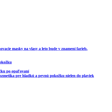
ovacie masky na vlasy a leto bude v znamení farieb.
pokožku
ožku po opaľovaní
zmetika pre hladkú a pevnú pokožku nielen do plaviek