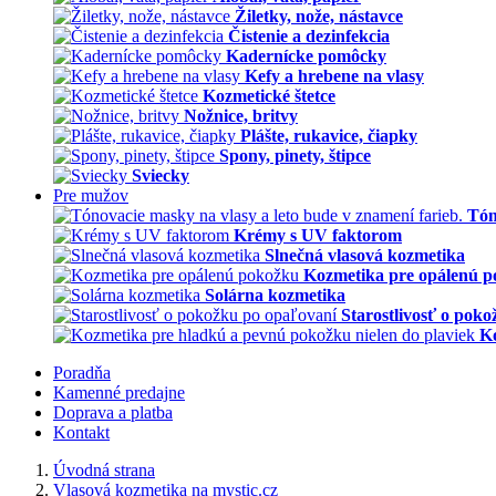
Žiletky, nože, nástavce
Čistenie a dezinfekcia
Kadernícke pomôcky
Kefy a hrebene na vlasy
Kozmetické štetce
Nožnice, britvy
Plášte, rukavice, čiapky
Spony, pinety, štipce
Sviecky
Pre mužov
Tón
Krémy s UV faktorom
Slnečná vlasová kozmetika
Kozmetika pre opálenú 
Solárna kozmetika
Starostlivosť o pok
Ko
Poradňa
Kamenné predajne
Doprava a platba
Kontakt
Úvodná strana
Vlasová kozmetika na mystic.cz