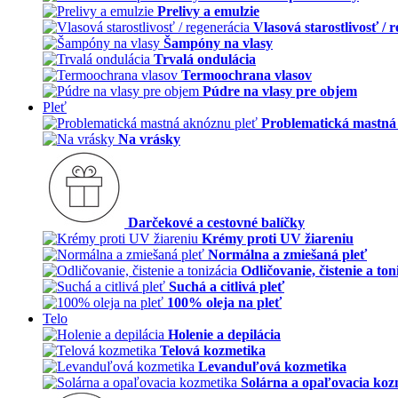
Prelivy a emulzie
Vlasová starostlivosť / 
Šampóny na vlasy
Trvalá ondulácia
Termoochrana vlasov
Púdre na vlasy pre objem
Pleť
Problematická mastná
Na vrásky
Darčekové a cestovné balíčky
Krémy proti UV žiareniu
Normálna a zmiešaná pleť
Odličovanie, čistenie a ton
Suchá a citlivá pleť
100% oleja na pleť
Telo
Holenie a depilácia
Telová kozmetika
Levanduľová kozmetika
Solárna a opaľovacia koz