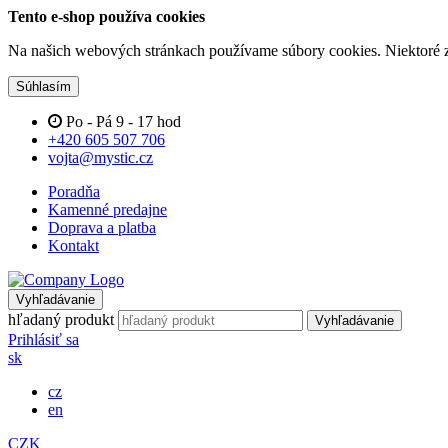
Tento e-shop používa cookies
Na našich webových stránkach používame súbory cookies. Niektoré z 
Súhlasím
Po - Pá 9 - 17 hod
+420 605 507 706
vojta@mystic.cz
Poradňa
Kamenné predajne
Doprava a platba
Kontakt
Vyhľadávanie
hľadaný produkt
Vyhľadávanie
Prihlásiť sa
sk
cz
en
CZK