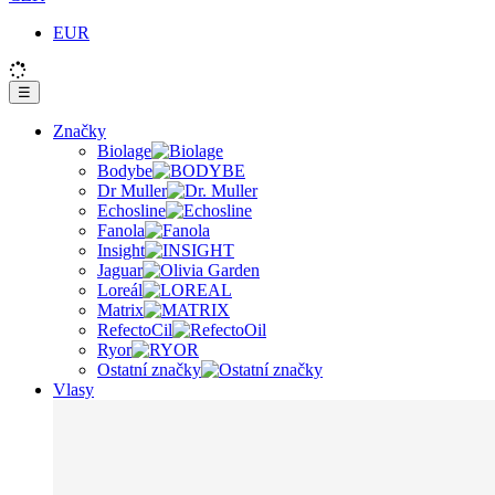
EUR
☰
Značky
Biolage
Bodybe
Dr Muller
Echosline
Fanola
Insight
Jaguar
Loreál
Matrix
RefectoCil
Ryor
Ostatní značky
Vlasy