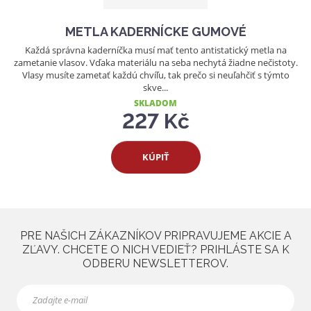
METLA KADERNÍCKE GUMOVÉ
Každá správna kaderníčka musí mať tento antistatický metla na
zametanie vlasov. Vďaka materiálu na seba nechytá žiadne nečistoty.
Vlasy musíte zametať každú chvíľu, tak prečo si neuľahčiť s týmto
skve...
SKLADOM
227 Kč
KÚPIŤ
PRE NAŠICH ZÁKAZNÍKOV PRIPRAVUJEME AKCIE A
ZĽAVY. CHCETE O NICH VEDIEŤ? PRIHLÁSTE SA K
ODBERU NEWSLETTEROV.