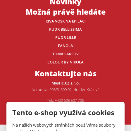
Novinky
Možná právě hledáte
KIVA VOSK NA EPILACI
PUDR BELLISSIMA
PUDR LILLE
FANOLA
TOMÁŠ ARSOV
COLOUR BY NIKOLA
Kontaktujte nás
Mystic.CZ s.r.o.
Nerudova 908/5, 500 02, Hradec Králové
Tel.: +420 605 507 706
E-mail:
VOJTA@MYSTIC.CZ
Tento e-shop využívá cookies
Na našich webových stránkách používáme soubory