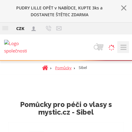
PUDRY LILLE OPĚT v NABÍDCE, KUPTE 3ks a
DOSTANETE ŠTĚTEC ZDARMA
c
CZK
z
V
y
h
Ú
Sibel
Pomůcky
l
v
e
o
d
d
a
n
t
í
Pomůcky pro péči o vlasy s
s
mystic.cz - Sibel
t
r
a
n