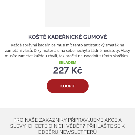
KOŠTĚ KADEŘNICKÉ GUMOVÉ
Každá správná kadeřnice musí mít tento antistatický smeták na
zametání vlasů. Díky materiálu na sebe nechytá žádné nečistoty. Vlasy
musíte zametat každou chvíli, tak proč si neusnadnit s tímto skvělým...
SKLADEM
227 Kč
KOUPIT
PRO NAŠE ZÁKAZNÍKY PŘIPRAVUJEME AKCE A
SLEVY. CHCETE O NICH VĚDĚT? PŘIHLAŠTE SE K
ODBĚRU NEWSLETTERŮ.