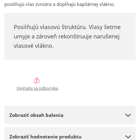
p
posilňujú vlas zvnútra a dopĺňajú kapilárnej vlákno.
m
ť
o
n
m
č
o
n
e
Posilňujú vlasovú štruktúru. Vlasy šetrne
ž
o
t
umyje a zároveň rekonštruuje narušenej
s
ž
t
s
vlasové vlákno.
v
t
o
v
o
Opýtajte sa odborníka
Zobraziť obsah balenia
Zobraziť hodnotenie produktu