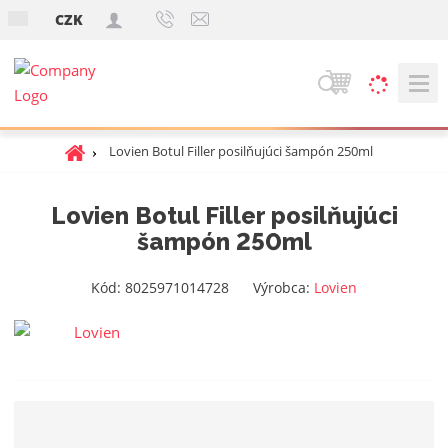
s
CZK
k
V
y
h
Ú
Lovien Botul Filler posilňujúci šampón 250ml
ľ
v
a
o
d
Lovien Botul Filler posilňujúci
d
á
šampón 250ml
n
v
á
a
s
K
Kód:
8025971014728
Výrobca:
Lovien
t
n
ó
r
d
i
a
v
e
n
ý
a
r
o
b