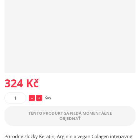
c
u
:
8
0
2
5
9
7
1
0
324 Kč
1
4
7
S
N
Kus
2
Z
n
a
8
m
TENTO PRODUKT SA NEDÁ MOMENTÁLNE
í
v
e
OBJEDNAŤ
ž
ý
n
i
i
š
ť
Prírodné zložky Keratín, Arginín a vegan Colagen intenzívne
t
i