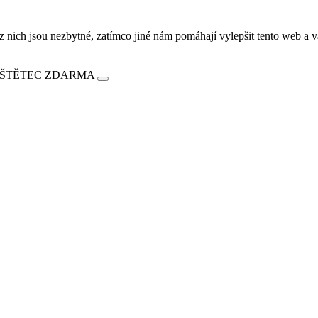
ich jsou nezbytné, zatímco jiné nám pomáhají vylepšit tento web a vá
E ŠTĚTEC ZDARMA