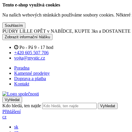
Tento e-shop využívá cookies
Na našich webových stránkách používáme soubory cookies. Některé z n
Souhlasím
PUDRY LILLE OPĚT v NABÍDCE, KUPTE 3ks a DOSTANET
Zobrazit informační hlášku
Po - Pá 9 - 17 hod
+420 605 507 706
vojta@mystic.cz
Poradna
Kamenné prodejny
Doprava a platba
Kontakt
Vyhledat
Kdo hledá, ten najde
Vyhledat
Přihlášení
cz
sk