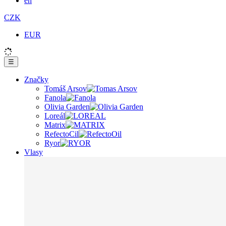
en
CZK
EUR
☰
Značky
Tomáš Arsov
Fanola
Olivia Garden
Loreál
Matrix
RefectoCil
Ryor
Vlasy