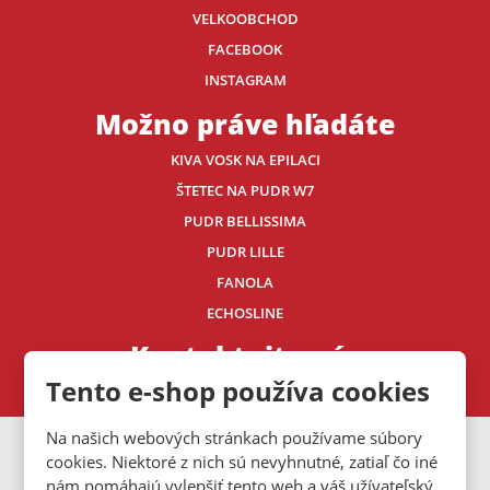
VELKOOBCHOD
FACEBOOK
INSTAGRAM
Možno práve hľadáte
KIVA VOSK NA EPILACI
ŠTETEC NA PUDR W7
PUDR BELLISSIMA
PUDR LILLE
FANOLA
ECHOSLINE
Kontaktujte nás
Tento e-shop používa cookies
Na našich webových stránkach používame súbory
VISA
MasterCard
Maestro
cookies. Niektoré z nich sú nevyhnutné, zatiaľ čo iné
nám pomáhajú vylepšiť tento web a váš užívateľský