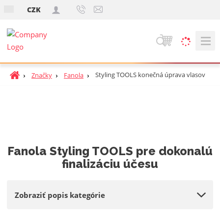
s
CZK
k
V
y
h
Ú
Styling TOOLS konečná úprava vlasov
Značky
Fanola
ľ
v
a
o
d
d
á
n
v
á
a
s
Fanola Styling TOOLS pre dokonalú
t
n
r
finalizáciu účesu
i
a
e
n
a
Zobraziť popis kategórie