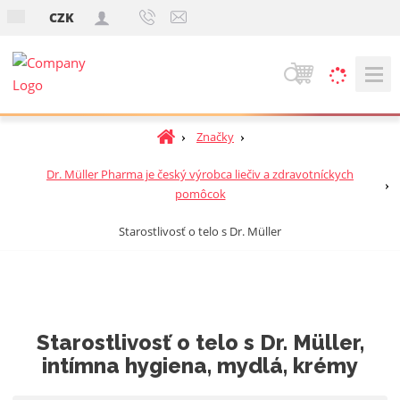
s
CZK
k
V
y
h
Ú
Značky
ľ
v
a
Dr. Müller Pharma je český výrobca liečiv a zdravotníckych
o
d
pomôcok
d
á
n
v
Starostlivosť o telo s Dr. Müller
á
a
s
t
n
r
i
a
e
n
Starostlivosť o telo s Dr. Müller,
a
intímna hygiena, mydlá, krémy