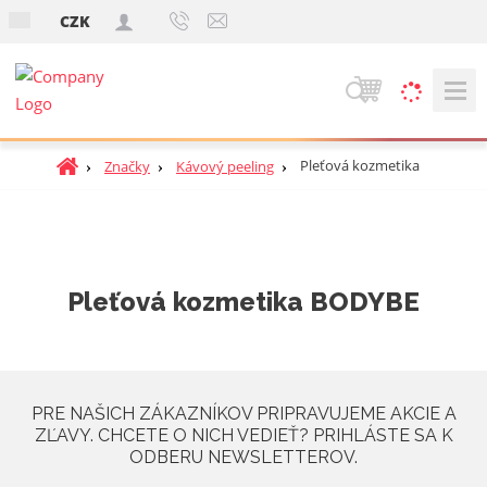
s
CZK
k
V
y
h
Ú
Pleťová kozmetika
Značky
Kávový peeling
ľ
v
a
o
d
d
á
n
v
á
Pleťová kozmetika BODYBE
a
s
t
n
r
i
a
e
n
PRE NAŠICH ZÁKAZNÍKOV PRIPRAVUJEME AKCIE A
a
ZĽAVY. CHCETE O NICH VEDIEŤ? PRIHLÁSTE SA K
ODBERU NEWSLETTEROV.