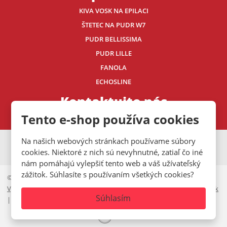
KIVA VOSK NA EPILACI
ŠTETEC NA PUDR W7
PUDR BELLISSIMA
PUDR LILLE
FANOLA
ECHOSLINE
Kontaktujte nás
Tento e-shop používa cookies
Na našich webových stránkach používame súbory
VISA
MasterCard
Maestro
cookies. Niektoré z nich sú nevyhnutné, zatiaľ čo iné
nám pomáhajú vylepšiť tento web a váš užívateľský
zážitok. Súhlasíte s používaním všetkých cookies?
© 2026, Mystic.CZ s.r.o.
Vyhlásenie o prístupnosti
|
Ochrana osobných údajov
|
Mapa stránok
Súhlasím
|
Cookies lišta