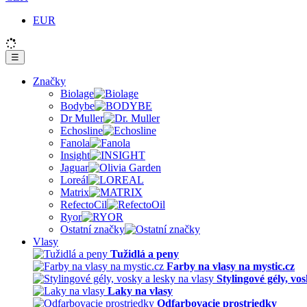
EUR
☰
Značky
Biolage
Bodybe
Dr Muller
Echosline
Fanola
Insight
Jaguar
Loreál
Matrix
RefectoCil
Ryor
Ostatní značky
Vlasy
Tužidlá a peny
Farby na vlasy na mystic.cz
Stylingové gély, vos
Laky na vlasy
Odfarbovacie prostriedky