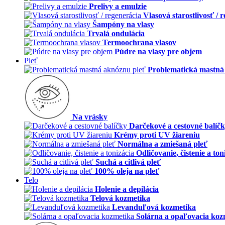
Prelivy a emulzie
Vlasová starostlivosť / 
Šampóny na vlasy
Trvalá ondulácia
Termoochrana vlasov
Púdre na vlasy pre objem
Pleť
Problematická mastná
Na vrásky
Darčekové a cestovné balíč
Krémy proti UV žiareniu
Normálna a zmiešaná pleť
Odličovanie, čistenie a ton
Suchá a citlivá pleť
100% oleja na pleť
Telo
Holenie a depilácia
Telová kozmetika
Levanduľová kozmetika
Solárna a opaľovacia koz