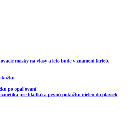
ovacie masky na vlasy a leto bude v znamení farieb.
pokožku
ožku po opaľovaní
zmetika pre hladkú a pevnú pokožku nielen do plaviek