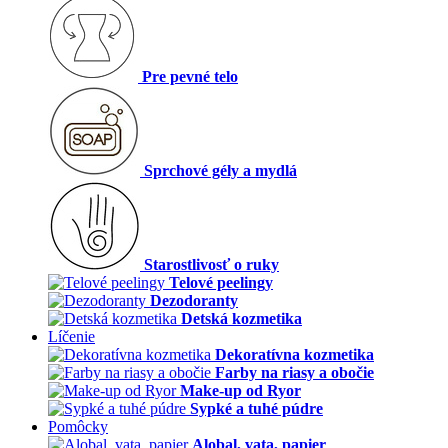
Pre pevné telo
Sprchové gély a mydlá
Starostlivosť o ruky
Telové peelingy
Dezodoranty
Detská kozmetika
Líčenie
Dekoratívna kozmetika
Farby na riasy a obočie
Make-up od Ryor
Sypké a tuhé púdre
Pomôcky
Alobal, vata, papier