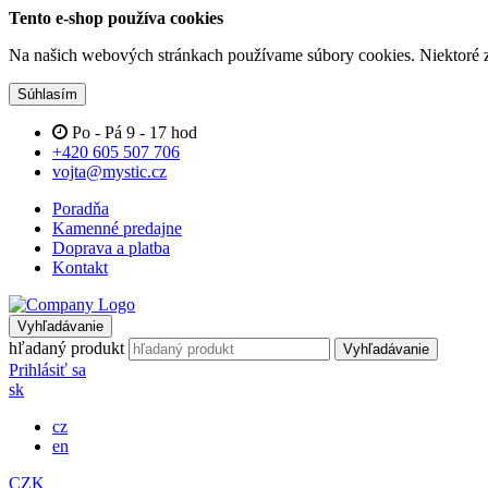
Tento e-shop používa cookies
Na našich webových stránkach používame súbory cookies. Niektoré z 
Súhlasím
Po - Pá 9 - 17 hod
+420 605 507 706
vojta@mystic.cz
Poradňa
Kamenné predajne
Doprava a platba
Kontakt
Vyhľadávanie
hľadaný produkt
Vyhľadávanie
Prihlásiť sa
sk
cz
en
CZK