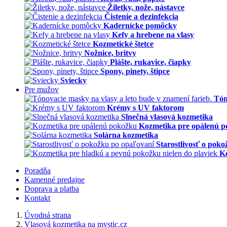
Žiletky, nože, nástavce
Čistenie a dezinfekcia
Kadernícke pomôcky
Kefy a hrebene na vlasy
Kozmetické štetce
Nožnice, britvy
Plášte, rukavice, čiapky
Spony, pinety, štipce
Sviecky
Pre mužov
Tón
Krémy s UV faktorom
Slnečná vlasová kozmetika
Kozmetika pre opálenú 
Solárna kozmetika
Starostlivosť o pok
Ko
Poradňa
Kamenné predajne
Doprava a platba
Kontakt
Úvodná strana
Vlasová kozmetika na mystic.cz