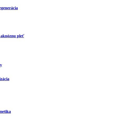
regenerácia
 aknóznu pleť
ky
izácia
metika