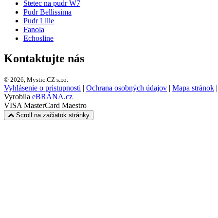
Štetec na pudr W7
Pudr Bellissima
Pudr Lille
Fanola
Echosline
Kontaktujte nás
© 2026, Mystic.CZ s.r.o.
Vyhlásenie o prístupnosti
|
Ochrana osobných údajov
|
Mapa stránok
Vyrobila
eBRÁNA.cz
VISA
MasterCard
Maestro
Scroll na začiatok stránky