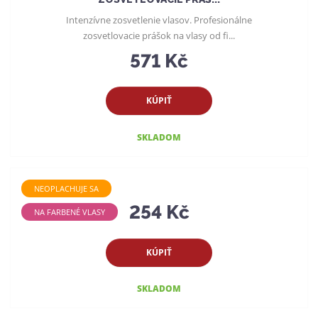
e
Intenzívne zosvetlenie vlasov. Profesionálne
p
zosvetlovacie prášok na vlasy od fi...
r
571 Kč
o
d
u
KÚPIŤ
k
t
SKLADOM
o
v
NEOPLACHUJE SA
254 Kč
NA FARBENÉ VLASY
KÚPIŤ
SKLADOM