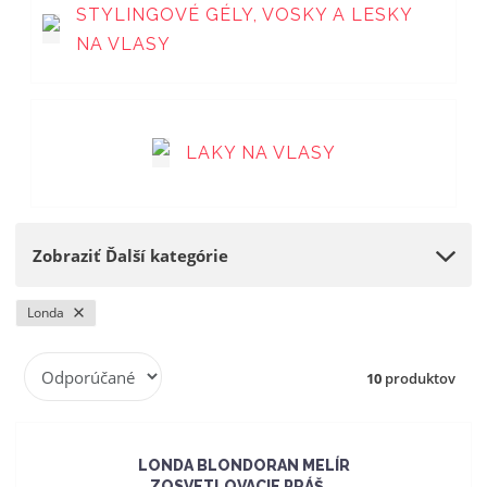
STYLINGOVÉ GÉLY, VOSKY A LESKY
NA VLASY
LAKY NA VLASY
Zobraziť Ďalší kategórie
Londa
R
10
produktov
a
d
e
n
LONDA BLONDORAN MELÍR
i
ZOSVETLOVACIE PRÁŠ...