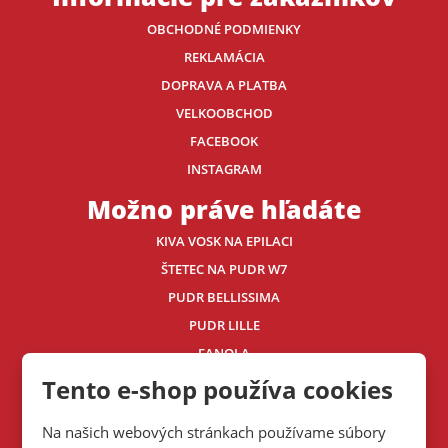
OBCHODNÉ PODMIENKY
REKLAMÁCIA
DOPRAVA A PLATBA
VELKOOBCHOD
FACEBOOK
INSTAGRAM
Možno práve hľadáte
KIVA VOSK NA EPILACI
ŠTETEC NA PUDR W7
PUDR BELLISSIMA
PUDR LILLE
FANOLA
ECHOSLINE
Tento e-shop používa cookies
Kontaktujte nás
Na našich webových stránkach používame súbory