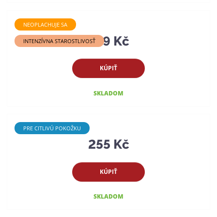
NEOPLACHUJE SA
339 Kč
INTENZÍVNA STAROSTLIVOSŤ
KÚPIŤ
SKLADOM
PRE CITLIVÚ POKOŽKU
255 Kč
KÚPIŤ
SKLADOM