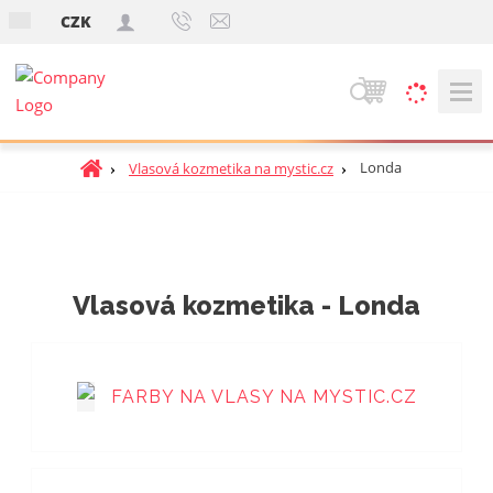
s
CZK
k
V
y
h
Ú
Londa
Vlasová kozmetika na mystic.cz
ľ
v
a
o
d
d
á
n
v
á
Vlasová kozmetika - Londa
a
s
t
n
r
i
a
e
FARBY NA VLASY NA MYSTIC.CZ
n
a