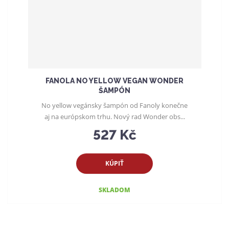
FANOLA NO YELLOW VEGAN WONDER
ŠAMPÓN
No yellow vegánsky šampón od Fanoly konečne
aj na európskom trhu. Nový rad Wonder obs...
527 Kč
KÚPIŤ
SKLADOM