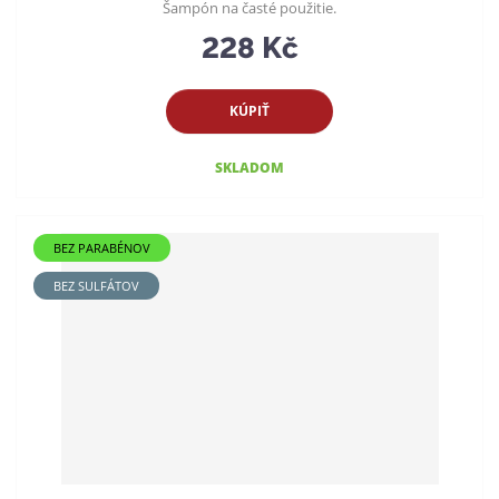
Šampón na časté použitie.
228 Kč
KÚPIŤ
SKLADOM
BEZ PARABÉNOV
BEZ SULFÁTOV