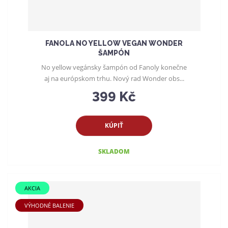
FANOLA NO YELLOW VEGAN WONDER
ŠAMPÓN
No yellow vegánsky šampón od Fanoly konečne
aj na európskom trhu. Nový rad Wonder obs...
399 Kč
KÚPIŤ
SKLADOM
AKCIA
VÝHODNÉ BALENIE