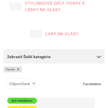
STYLINGOVÉ GÉLY, VOSKY A
LESKY NA VLASY
LAKY NA VLASY
Zobraziť Ďalší kategórie
Fanola
R
7
produktov
a
d
e
BEZ PARABÉNOV
n
i