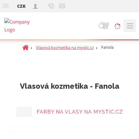
s
CZK
k
V
y
h
Ú
Fanola
Vlasová kozmetika na mystic.cz
ľ
v
a
o
d
d
á
n
v
á
Vlasová kozmetika - Fanola
a
s
t
n
r
i
a
e
FARBY NA VLASY NA MYSTIC.CZ
n
a