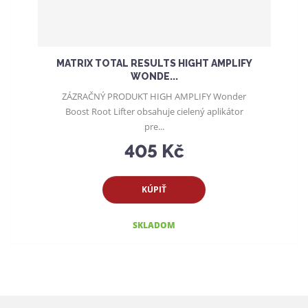
u
k
t
o
MATRIX TOTAL RESULTS HIGHT AMPLIFY
v
WONDE...
ZÁZRAČNÝ PRODUKT HIGH AMPLIFY Wonder
Boost Root Lifter obsahuje cielený aplikátor
pre...
405 Kč
KÚPIŤ
SKLADOM