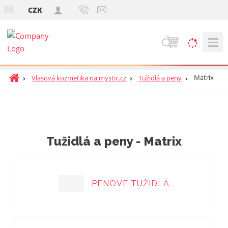
s
CZK
k
V
y
h
Ú
Matrix
Vlasová kozmetika na mystic.cz
Tužidlá a peny
ľ
v
a
o
d
d
á
n
v
á
Tužidlá a peny - Matrix
a
s
t
n
r
i
a
e
PENOVÉ TUŽIDLÁ
n
a