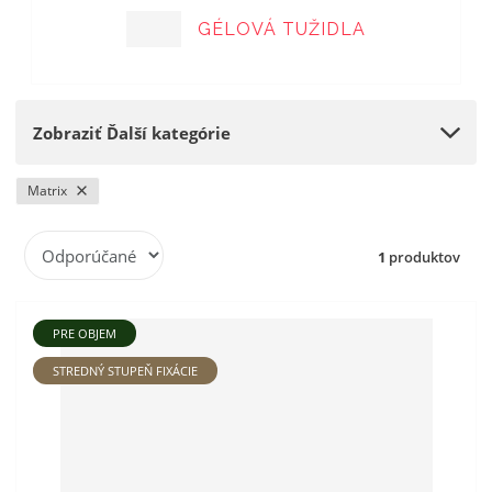
GÉLOVÁ TUŽIDLA
Zobraziť Ďalší kategórie
Matrix
R
1
produktov
a
d
e
PRE OBJEM
n
i
STREDNÝ STUPEŇ FIXÁCIE
e
p
r
o
d