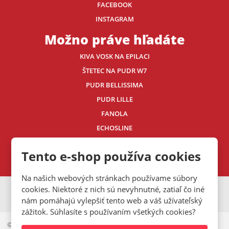
FACEBOOK
INSTAGRAM
Možno práve hľadáte
KIVA VOSK NA EPILACI
ŠTETEC NA PUDR W7
PUDR BELLISSIMA
PUDR LILLE
FANOLA
ECHOSLINE
Kontaktujte nás
Tento e-shop používa cookies
Na našich webových stránkach používame súbory
cookies. Niektoré z nich sú nevyhnutné, zatiaľ čo iné
VISA
MasterCard
Maestro
nám pomáhajú vylepšiť tento web a váš užívateľský
zážitok. Súhlasíte s používaním všetkých cookies?
© 2026, Mystic.CZ s.r.o.