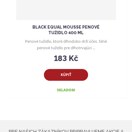
u
k
t
o
BLACK EQUAL MOUSSE PENOVÉ
v
TUŽIDLO 400 ML
Penové tužidlo, ktoré dlhodobo drží účes. Silné
penové tužidlo pre dlhotrvajúci ...
183 Kč
KÚPIŤ
SKLADOM
PRE NAŠICH ZÁKAZNÍKOV PRIPRAVUJEME AKCIE A