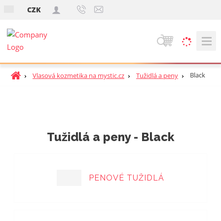
s
CZK
k
V
y
h
Ú
Black
Vlasová kozmetika na mystic.cz
Tužidlá a peny
ľ
v
a
o
d
d
á
n
v
á
Tužidlá a peny - Black
a
s
t
n
r
i
a
e
PENOVÉ TUŽIDLÁ
n
a