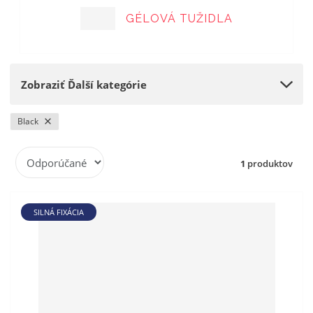
GÉLOVÁ TUŽIDLA
Zobraziť Ďalší kategórie
Black
R
1
produktov
a
d
e
SILNÁ FIXÁCIA
n
i
e
p
r
o
d