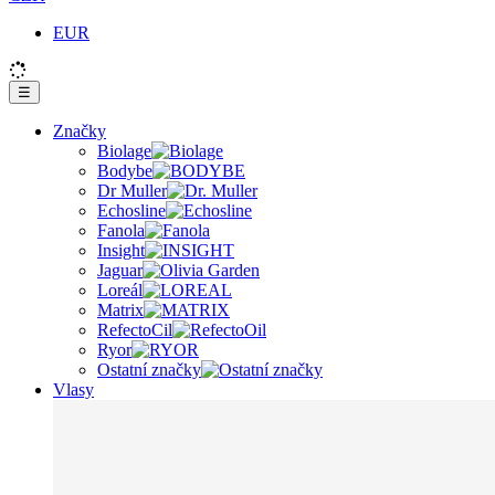
EUR
☰
Značky
Biolage
Bodybe
Dr Muller
Echosline
Fanola
Insight
Jaguar
Loreál
Matrix
RefectoCil
Ryor
Ostatní značky
Vlasy