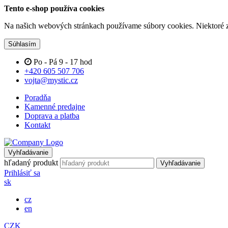
Tento e-shop používa cookies
Na našich webových stránkach používame súbory cookies. Niektoré z 
Súhlasím
Po - Pá 9 - 17 hod
+420 605 507 706
vojta@mystic.cz
Poradňa
Kamenné predajne
Doprava a platba
Kontakt
Vyhľadávanie
hľadaný produkt
Vyhľadávanie
Prihlásiť sa
sk
cz
en
CZK