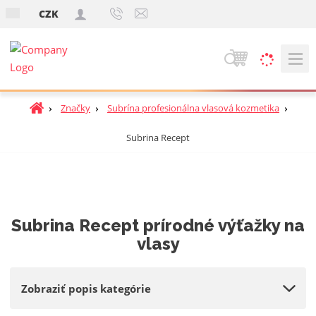
s
CZK
k
V
y
h
Ú
Značky
Subrína profesionálna vlasová kozmetika
ľ
v
a
Subrina Recept
o
d
d
á
n
v
á
a
s
t
n
Subrina Recept prírodné výťažky na
r
i
vlasy
a
e
n
a
Zobraziť popis kategórie