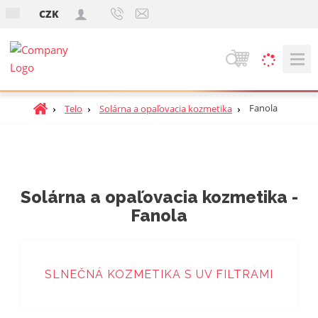
s
CZK
k
V
y
h
Ú
Fanola
Telo
Solárna a opaľovacia kozmetika
ľ
v
a
o
d
d
á
n
v
á
Solárna a opaľovacia kozmetika -
a
s
Fanola
t
n
r
i
a
e
n
SLNEČNÁ KOZMETIKA S UV FILTRAMI
a