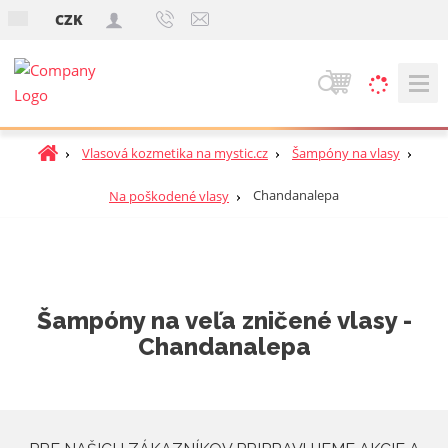
s
CZK
k
V
y
h
Ú
Vlasová kozmetika na mystic.cz
Šampóny na vlasy
ľ
v
a
o
Chandanalepa
Na poškodené vlasy
d
d
á
n
v
á
a
s
t
n
Šampóny na veľa zničené vlasy -
r
i
Chandanalepa
a
e
n
a