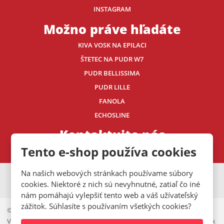
INSTAGRAM
Možno práve hľadáte
KIVA VOSK NA EPILACI
ŠTETEC NA PUDR W7
PUDR BELLISSIMA
PUDR LILLE
FANOLA
ECHOSLINE
Kontaktujte nás
Tento e-shop používa cookies
Na našich webových stránkach používame súbory
VISA
MasterCard
Maestro
cookies. Niektoré z nich sú nevyhnutné, zatiaľ čo iné
nám pomáhajú vylepšiť tento web a váš užívateľský
zážitok. Súhlasíte s používaním všetkých cookies?
© 2026, Mystic.CZ s.r.o.
Vyhlásenie o prístupnosti
|
Ochrana osobných údajov
|
Mapa stránok