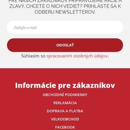
PRE NAŠICH ZÁKAZNÍKOV PRIPRAVUJEME AKCIE A
ZĽAVY. CHCETE O NICH VEDIEŤ? PRIHLÁSTE SA K
ODBERU NEWSLETTEROV.
ODOSLAŤ
Súhlasím so
spracovaním osobných údajov
.
Informácie pre zákazníkov
OBCHODNÉ PODMIENKY
REKLAMÁCIA
DOPRAVA A PLATBA
VELKOOBCHOD
FACEBOOK