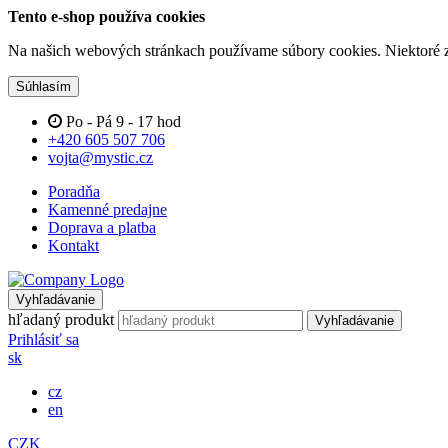
Tento e-shop používa cookies
Na našich webových stránkach používame súbory cookies. Niektoré z 
Súhlasím
Po - Pá 9 - 17 hod
+420 605 507 706
vojta@mystic.cz
Poradňa
Kamenné predajne
Doprava a platba
Kontakt
Vyhľadávanie
hľadaný produkt
Vyhľadávanie
Prihlásiť sa
sk
cz
en
CZK