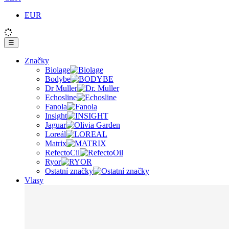
EUR
☰
Značky
Biolage
Bodybe
Dr Muller
Echosline
Fanola
Insight
Jaguar
Loreál
Matrix
RefectoCil
Ryor
Ostatní značky
Vlasy