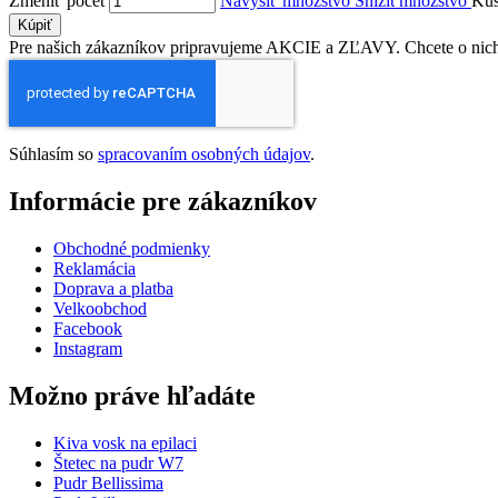
Zmeniť počet
Navýšiť množstvo
Snížit množstvo
Ku
Kúpiť
Pre našich zákazníkov pripravujeme AKCIE a ZĽAVY. Chcete o nich v
Súhlasím so
spracovaním osobných údajov
.
Informácie pre zákazníkov
Obchodné podmienky
Reklamácia
Doprava a platba
Velkoobchod
Facebook
Instagram
Možno práve hľadáte
Kiva vosk na epilaci
Štetec na pudr W7
Pudr Bellissima