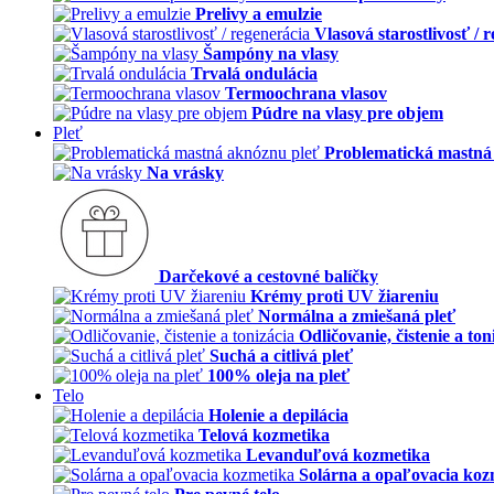
Prelivy a emulzie
Vlasová starostlivosť / 
Šampóny na vlasy
Trvalá ondulácia
Termoochrana vlasov
Púdre na vlasy pre objem
Pleť
Problematická mastná
Na vrásky
Darčekové a cestovné balíčky
Krémy proti UV žiareniu
Normálna a zmiešaná pleť
Odličovanie, čistenie a ton
Suchá a citlivá pleť
100% oleja na pleť
Telo
Holenie a depilácia
Telová kozmetika
Levanduľová kozmetika
Solárna a opaľovacia koz