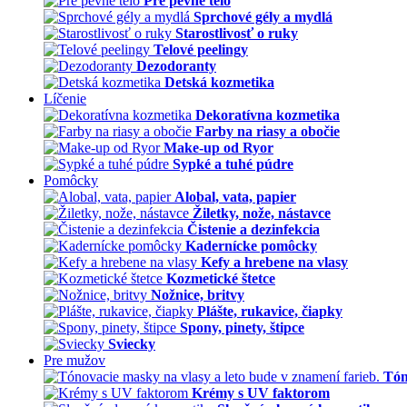
Pre pevné telo
Sprchové gély a mydlá
Starostlivosť o ruky
Telové peelingy
Dezodoranty
Detská kozmetika
Líčenie
Dekoratívna kozmetika
Farby na riasy a obočie
Make-up od Ryor
Sypké a tuhé púdre
Pomôcky
Alobal, vata, papier
Žiletky, nože, nástavce
Čistenie a dezinfekcia
Kadernícke pomôcky
Kefy a hrebene na vlasy
Kozmetické štetce
Nožnice, britvy
Plášte, rukavice, čiapky
Spony, pinety, štipce
Sviecky
Pre mužov
Tón
Krémy s UV faktorom