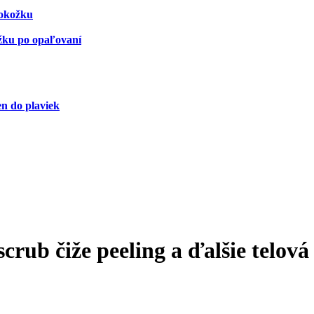
pokožku
ožku po opaľovaní
n do plaviek
crub čiže peeling a ďalšie telov