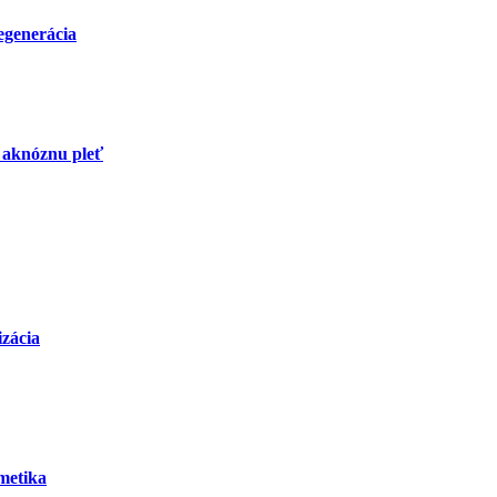
regenerácia
 aknóznu pleť
izácia
metika