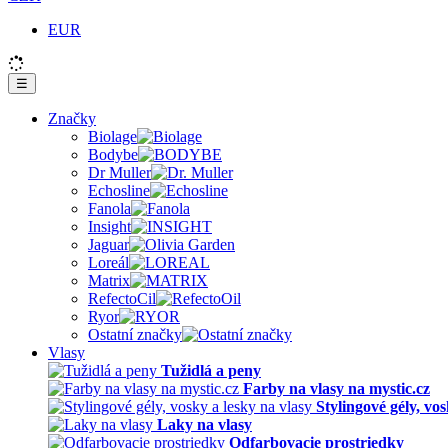
EUR
☰
Značky
Biolage
Bodybe
Dr Muller
Echosline
Fanola
Insight
Jaguar
Loreál
Matrix
RefectoCil
Ryor
Ostatní značky
Vlasy
Tužidlá a peny
Farby na vlasy na mystic.cz
Stylingové gély, vos
Laky na vlasy
Odfarbovacie prostriedky