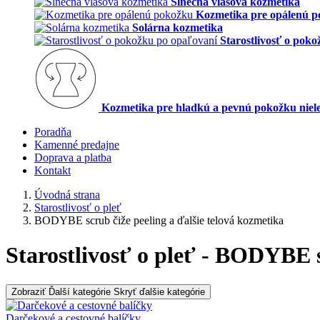
Slnečná vlasová kozmetika
Kozmetika pre opálenú 
Solárna kozmetika
Starostlivosť o pok
Kozmetika pre hladkú a pevnú pokožku niele
Poradňa
Kamenné predajne
Doprava a platba
Kontakt
Úvodná strana
Starostlivosť o pleť
BODYBE scrub čiže peeling a ďalšie telová kozmetika
Starostlivosť o pleť - BODYBE s
Zobraziť Ďalší kategórie
Skryť ďalšie kategórie
Darčekové a cestovné balíčky