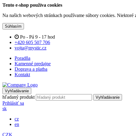
Tento e-shop používa cookies
Na našich webových stránkach používame súbory cookies. Niektoré z 
Súhlasím
Po - Pá 9 - 17 hod
+420 605 507 706
vojta@mystic.cz
Poradňa
Kamenné predajne
Doprava a platba
Kontakt
Vyhľadávanie
hľadaný produkt
Vyhľadávanie
Prihlásiť sa
sk
cz
en
CZK