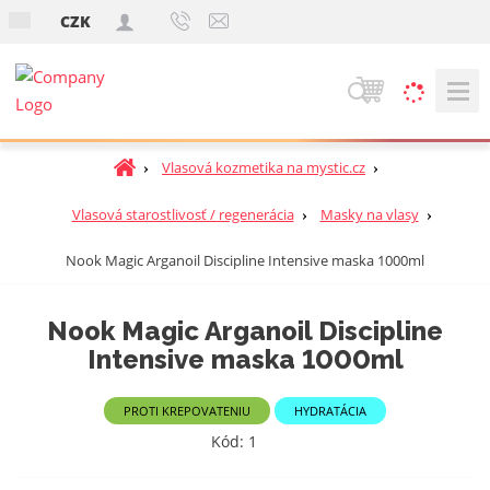
s
CZK
k
V
y
h
Ú
Vlasová kozmetika na mystic.cz
ľ
v
a
o
Vlasová starostlivosť / regenerácia
Masky na vlasy
d
d
á
Nook Magic Arganoil Discipline Intensive maska ​​1000ml
n
v
á
a
s
Nook Magic Arganoil Discipline
t
n
Intensive maska ​​1000ml
r
i
a
e
n
PROTI KREPOVATENIU
HYDRATÁCIA
a
Kód:
1