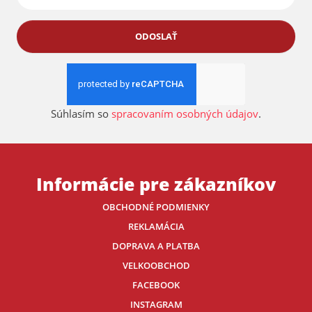
ODOSLAŤ
Súhlasím so
spracovaním osobných údajov
.
Informácie pre zákazníkov
OBCHODNÉ PODMIENKY
REKLAMÁCIA
DOPRAVA A PLATBA
VELKOOBCHOD
FACEBOOK
INSTAGRAM