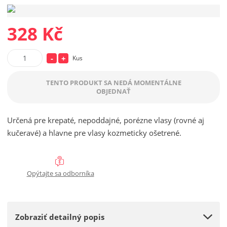
328 Kč
S
N
Kus
Z
n
a
m
TENTO PRODUKT SA NEDÁ MOMENTÁLNE
í
v
e
OBJEDNAŤ
ž
ý
n
i
i
š
ť
Určená pre krepaté, nepoddajné, porézne vlasy (rovné aj
t
i
p
kučeravé) a hlavne pre vlasy kozmeticky ošetrené.
m
ť
o
n
m
č
o
n
e
ž
o
Opýtajte sa odborníka
t
s
ž
t
s
v
t
Zobraziť detailný popis
o
v