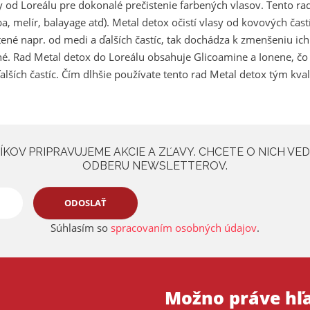
 od Loreálu pre dokonalé prečistenie farbených vlasov. Tento rad 
a
, melír, balayage atď). Metal detox očistí vlasy od kovových častí
n
stené napr. od medi a ďalších častíc, tak dochádza k zmenšeniu ic
a
né. Rad Metal detox do Loreálu obsahuje Glicoamine a Ionene, čo 
lších častíc. Čím dlhšie používate tento rad Metal detox tým kvali
KOV PRIPRAVUJEME AKCIE A ZĽAVY. CHCETE O NICH VED
ODBERU NEWSLETTEROV.
ODOSLAŤ
Súhlasím so
spracovaním osobných údajov
.
Možno práve hľ