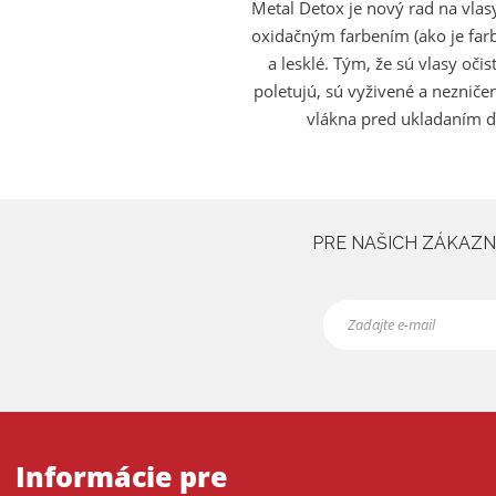
Metal Detox je nový rad na vlasy
oxidačným farbením (ako je farba
a lesklé. Tým, že sú vlasy oči
poletujú, sú vyživené a nezniče
vlákna pred ukladaním ďa
PRE NAŠICH ZÁKAZNÍ
Informácie pre