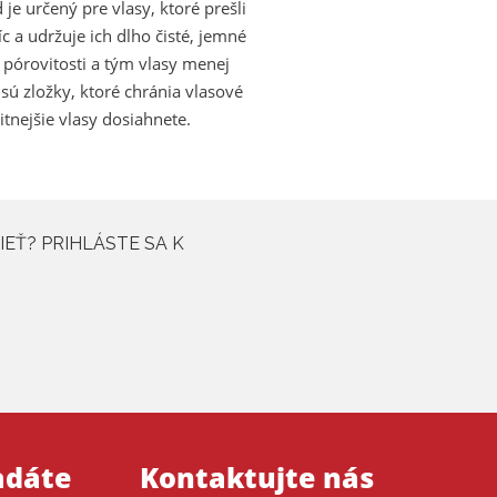
je určený pre vlasy, ktoré prešli
c a udržuje ich dlho čisté, jemné
h pórovitosti a tým vlasy menej
sú zložky, ktoré chránia vlasové
tnejšie vlasy dosiahnete.
IEŤ? PRIHLÁSTE SA K
adáte
Kontaktujte nás