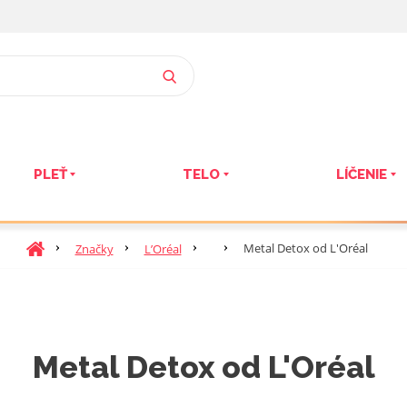
VYHĽADÁVANIE
PLEŤ
TELO
LÍČENIE
Ú
Metal Detox od L'Oréal
Značky
L’Oréal
v
o
d
n
á
Metal Detox od L'Oréal
s
t
r