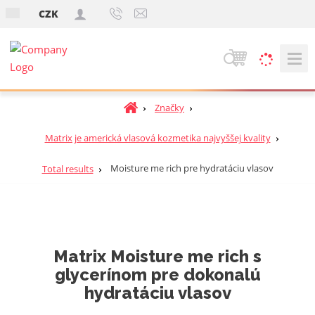
s
CZK
k
V
y
h
Ú
Značky
ľ
v
a
o
Matrix je americká vlasová kozmetika najvyššej kvality
d
d
á
n
Moisture me rich pre hydratáciu vlasov
Total results
v
á
a
s
t
n
r
i
a
e
Matrix Moisture me rich s
n
glycerínom pre dokonalú
a
hydratáciu vlasov