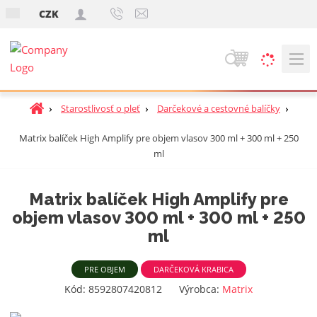
s
CZK
k
V
y
h
Ú
Starostlivosť o pleť
Darčekové a cestovné balíčky
ľ
v
a
Matrix balíček High Amplify pre objem vlasov 300 ml + 300 ml + 250
o
d
ml
d
á
n
v
á
Matrix balíček High Amplify pre
a
s
objem vlasov 300 ml + 300 ml + 250
t
n
r
ml
i
a
e
n
PRE OBJEM
DARČEKOVÁ KRABICA
a
K
Kód:
8592807420812
Výrobca:
Matrix
ó