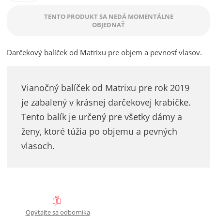
n
a
5
m
TENTO PRODUKT SA NEDÁ MOMENTÁLNE
í
v
e
OBJEDNAŤ
ž
ý
n
i
i
š
ť
Darčekový balíček od Matrixu pre objem a pevnosť vlasov.
t
i
p
m
ť
o
n
m
č
Vianočný balíček od Matrixu pre rok 2019
o
n
e
je zabalený v krásnej darčekovej krabičke.
ž
o
t
s
ž
Tento balík je určený pre všetky dámy a
t
s
ženy, ktoré túžia po objemu a pevných
v
t
vlasoch.
o
v
o
Opýtajte sa odborníka