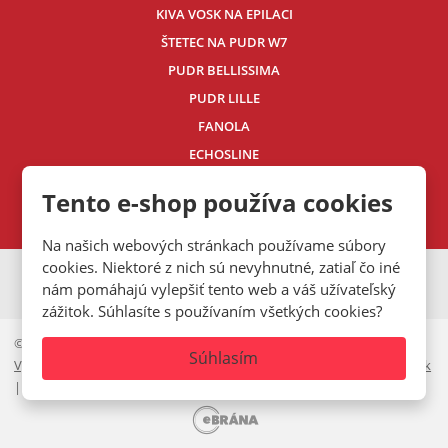
KIVA VOSK NA EPILACI
ŠTETEC NA PUDR W7
PUDR BELLISSIMA
PUDR LILLE
FANOLA
ECHOSLINE
Kontaktujte nás
Tento e-shop používa cookies
Na našich webových stránkach používame súbory
cookies. Niektoré z nich sú nevyhnutné, zatiaľ čo iné
VISA
MasterCard
Maestro
nám pomáhajú vylepšiť tento web a váš užívateľský
zážitok. Súhlasíte s používaním všetkých cookies?
© 2026, Mystic.CZ s.r.o.
Súhlasím
Vyhlásenie o prístupnosti
|
Ochrana osobných údajov
|
Mapa stránok
|
Cookies lišta