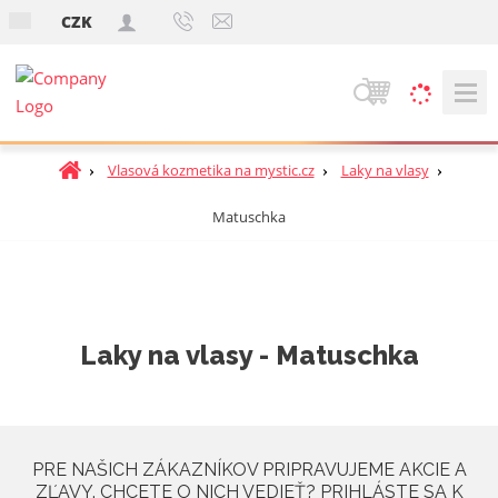
s
CZK
k
V
y
h
Ú
Vlasová kozmetika na mystic.cz
Laky na vlasy
ľ
v
a
Matuschka
o
d
d
á
n
v
á
a
s
t
n
Laky na vlasy - Matuschka
r
i
a
e
n
a
PRE NAŠICH ZÁKAZNÍKOV PRIPRAVUJEME AKCIE A
ZĽAVY. CHCETE O NICH VEDIEŤ? PRIHLÁSTE SA K