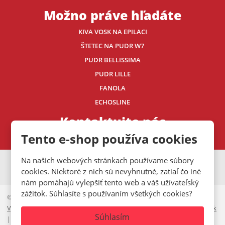
Možno práve hľadáte
KIVA VOSK NA EPILACI
ŠTETEC NA PUDR W7
PUDR BELLISSIMA
PUDR LILLE
FANOLA
ECHOSLINE
Kontaktujte nás
Tento e-shop používa cookies
Na našich webových stránkach používame súbory
VISA
MasterCard
Maestro
cookies. Niektoré z nich sú nevyhnutné, zatiaľ čo iné
nám pomáhajú vylepšiť tento web a váš užívateľský
zážitok. Súhlasíte s používaním všetkých cookies?
© 2026, Mystic.CZ s.r.o.
Vyhlásenie o prístupnosti
|
Ochrana osobných údajov
|
Mapa stránok
Súhlasím
|
Cookies lišta