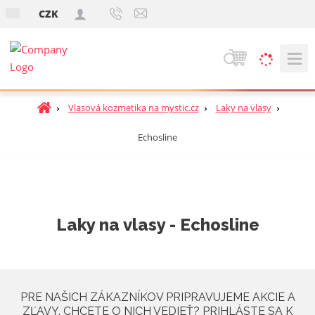
s
CZK
k
V
y
h
Ú
Vlasová kozmetika na mystic.cz
Laky na vlasy
ľ
v
a
Echosline
o
d
d
á
n
v
á
a
s
t
n
Laky na vlasy - Echosline
r
i
a
e
n
a
PRE NAŠICH ZÁKAZNÍKOV PRIPRAVUJEME AKCIE A
ZĽAVY. CHCETE O NICH VEDIEŤ? PRIHLÁSTE SA K