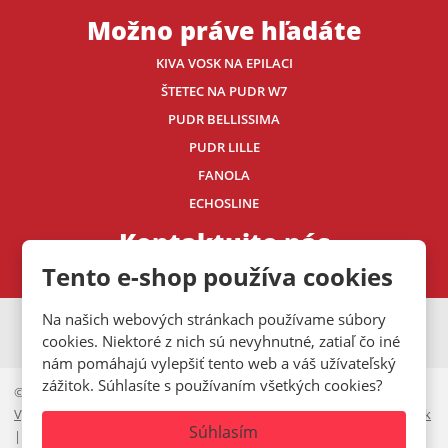
Možno práve hľadáte
KIVA VOSK NA EPILACI
ŠTETEC NA PUDR W7
PUDR BELLISSIMA
PUDR LILLE
FANOLA
ECHOSLINE
Kontaktujte nás
Tento e-shop používa cookies
Na našich webových stránkach používame súbory
VISA
MasterCard
Maestro
cookies. Niektoré z nich sú nevyhnutné, zatiaľ čo iné
nám pomáhajú vylepšiť tento web a váš užívateľský
zážitok. Súhlasíte s používaním všetkých cookies?
© 2026, Mystic.CZ s.r.o.
Vyhlásenie o prístupnosti
|
Ochrana osobných údajov
|
Mapa stránok
Súhlasím
|
Cookies lišta