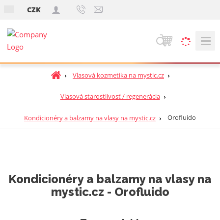
s
CZK
k
V
y
h
Ú
Vlasová kozmetika na mystic.cz
ľ
v
a
o
Vlasová starostlivosť / regenerácia
d
d
á
n
Orofluido
Kondicionéry a balzamy na vlasy na mystic.cz
v
á
a
s
t
n
r
i
a
e
Kondicionéry a balzamy na vlasy na
n
mystic.cz - Orofluido
a