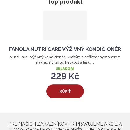
Top produkt
FANOLA NUTRI CARE VÝŽIVNÝ KONDICIONÉR
Nutri Care - Výživný kondicionér. Suchým a poškodeným vlasom
navracia vitalitu, hebkosť a lesk. ...
SKLADOM
229 Kč
KÚPIŤ
PRE NAŠICH ZÁKAZNÍKOV PRIPRAVUJEME AKCIE A
ZĽAVY. CHCETE O NICH VEDIEŤ? PRIHLÁSTE SA K