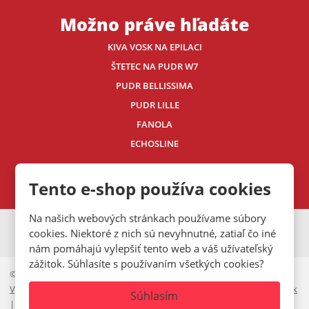
Možno práve hľadáte
KIVA VOSK NA EPILACI
ŠTETEC NA PUDR W7
PUDR BELLISSIMA
PUDR LILLE
FANOLA
ECHOSLINE
Kontaktujte nás
Tento e-shop používa cookies
Na našich webových stránkach používame súbory
VISA
MasterCard
Maestro
cookies. Niektoré z nich sú nevyhnutné, zatiaľ čo iné
nám pomáhajú vylepšiť tento web a váš užívateľský
zážitok. Súhlasíte s používaním všetkých cookies?
© 2026, Mystic.CZ s.r.o.
Vyhlásenie o prístupnosti
|
Ochrana osobných údajov
|
Mapa stránok
Súhlasím
|
Cookies lišta