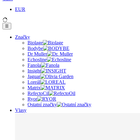
EUR
☰
Značky
Biolage
Bodybe
Dr Muller
Echosline
Fanola
Insight
Jaguar
Loreál
Matrix
RefectoCil
Ryor
Ostatní značky
Vlasy