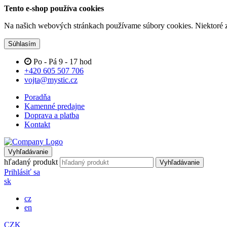
Tento e-shop používa cookies
Na našich webových stránkach používame súbory cookies. Niektoré z 
Súhlasím
Po - Pá 9 - 17 hod
+420 605 507 706
vojta@mystic.cz
Poradňa
Kamenné predajne
Doprava a platba
Kontakt
Vyhľadávanie
hľadaný produkt
Vyhľadávanie
Prihlásiť sa
sk
cz
en
CZK