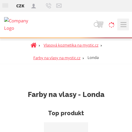
s
CZK
k
V
y
h
Ú
Vlasová kozmetika na mystic.cz
ľ
v
a
o
Londa
Farby na vlasy na mystic.cz
d
d
á
n
v
á
a
s
t
n
Farby na vlasy - Londa
r
i
a
e
n
Top produkt
a