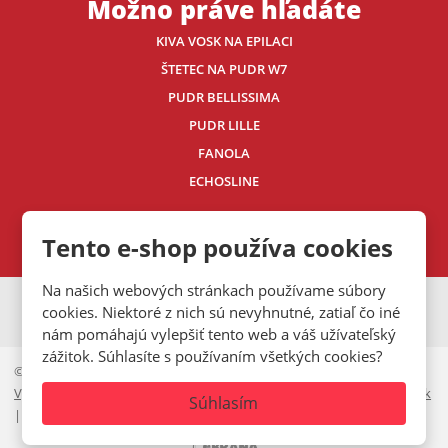
Možno práve hľadáte
KIVA VOSK NA EPILACI
ŠTETEC NA PUDR W7
PUDR BELLISSIMA
PUDR LILLE
FANOLA
ECHOSLINE
Kontaktujte nás
Tento e-shop používa cookies
Na našich webových stránkach používame súbory
VISA
MasterCard
Maestro
cookies. Niektoré z nich sú nevyhnutné, zatiaľ čo iné
nám pomáhajú vylepšiť tento web a váš užívateľský
zážitok. Súhlasíte s používaním všetkých cookies?
© 2026, Mystic.CZ s.r.o.
Vyhlásenie o prístupnosti
|
Ochrana osobných údajov
|
Mapa stránok
Súhlasím
|
Cookies lišta