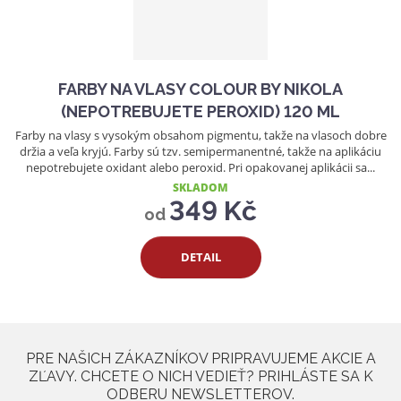
FARBY NA VLASY COLOUR BY NIKOLA
(NEPOTREBUJETE PEROXID) 120 ML
Farby na vlasy s vysokým obsahom pigmentu, takže na vlasoch dobre
držia a veľa kryjú. Farby sú tzv. semipermanentné, takže na aplikáciu
nepotrebujete oxidant alebo peroxid. Pri opakovanej aplikácii sa...
SKLADOM
349 Kč
od
DETAIL
PRE NAŠICH ZÁKAZNÍKOV PRIPRAVUJEME AKCIE A
ZĽAVY. CHCETE O NICH VEDIEŤ? PRIHLÁSTE SA K
ODBERU NEWSLETTEROV.