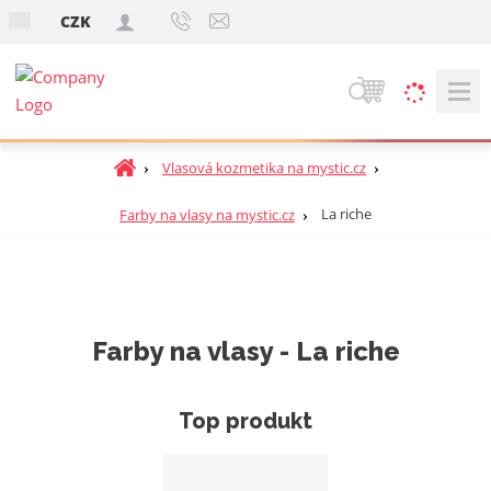
s
CZK
k
V
y
h
Ú
Vlasová kozmetika na mystic.cz
ľ
v
a
o
La riche
Farby na vlasy na mystic.cz
d
d
á
n
v
á
a
s
t
n
Farby na vlasy - La riche
r
i
a
e
n
Top produkt
a