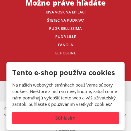
Možno práve hľadáte
KIVA VOSK NA EPILACI
ŠTETEC NA PUDR W7
PUDR BELLISSIMA
PUDR LILLE
FANOLA
ECHOSLINE
Kontaktujte nás
Tento e-shop používa cookies
Na našich webových stránkach používame súbory
VISA
MasterCard
Maestro
cookies. Niektoré z nich sú nevyhnutné, zatiaľ čo iné
nám pomáhajú vylepšiť tento web a váš užívateľský
zážitok. Súhlasíte s používaním všetkých cookies?
© 2026, Mystic.CZ s.r.o.
Vyhlásenie o prístupnosti
|
Ochrana osobných údajov
|
Mapa stránok
Súhlasím
|
Cookies lišta