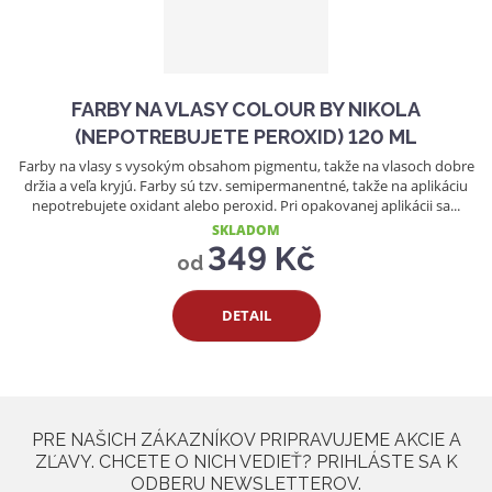
FARBY NA VLASY COLOUR BY NIKOLA
(NEPOTREBUJETE PEROXID) 120 ML
Farby na vlasy s vysokým obsahom pigmentu, takže na vlasoch dobre
držia a veľa kryjú. Farby sú tzv. semipermanentné, takže na aplikáciu
nepotrebujete oxidant alebo peroxid. Pri opakovanej aplikácii sa...
SKLADOM
349 Kč
od
DETAIL
PRE NAŠICH ZÁKAZNÍKOV PRIPRAVUJEME AKCIE A
ZĽAVY. CHCETE O NICH VEDIEŤ? PRIHLÁSTE SA K
ODBERU NEWSLETTEROV.