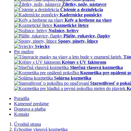
Žiletky, nože, nástavce
Čistenie a dezinfekcia
Kadernícke pomôcky
Kefy a hrebene na vlasy
Kozmetické štetce
Nožnice, britvy
Plášte, rukavice, čiapky
Spony, pinety, štipce
Sviecky
Pre mužov
Tón
Krémy s UV faktorom
Slnečná vlasová kozmetika
Kozmetika pre opálenú 
Solárna kozmetika
Starostlivosť o pok
Ko
Poradňa
Kamenné predajne
Doprava a platba
Kontakt
Úvodná strana
Echosline vlasová kozmetika