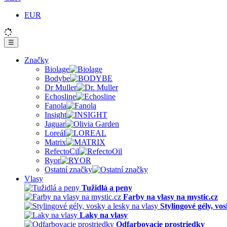
EUR
☰
Značky
Biolage
Bodybe
Dr Muller
Echosline
Fanola
Insight
Jaguar
Loreál
Matrix
RefectoCil
Ryor
Ostatní značky
Vlasy
Tužidlá a peny
Farby na vlasy na mystic.cz
Stylingové gély, vos
Laky na vlasy
Odfarbovacie prostriedky