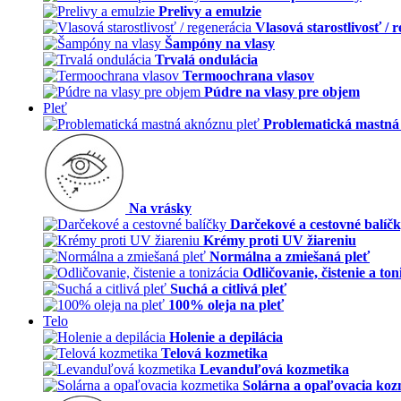
Prelivy a emulzie
Vlasová starostlivosť / 
Šampóny na vlasy
Trvalá ondulácia
Termoochrana vlasov
Púdre na vlasy pre objem
Pleť
Problematická mastná
Na vrásky
Darčekové a cestovné balíč
Krémy proti UV žiareniu
Normálna a zmiešaná pleť
Odličovanie, čistenie a ton
Suchá a citlivá pleť
100% oleja na pleť
Telo
Holenie a depilácia
Telová kozmetika
Levanduľová kozmetika
Solárna a opaľovacia koz