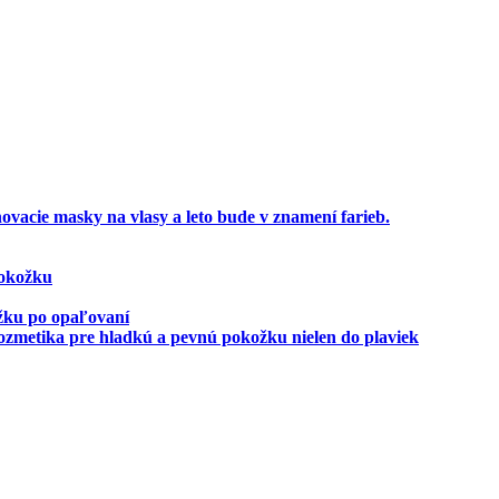
ovacie masky na vlasy a leto bude v znamení farieb.
pokožku
ožku po opaľovaní
zmetika pre hladkú a pevnú pokožku nielen do plaviek