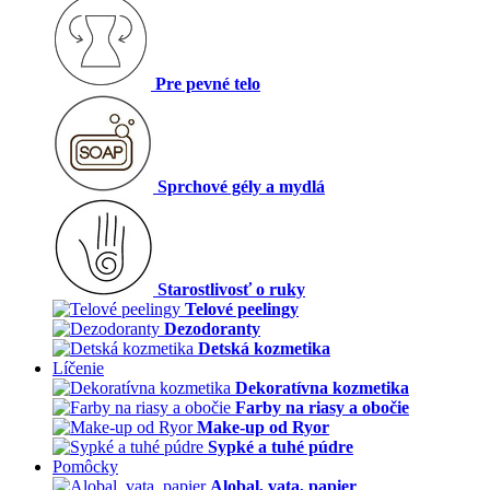
Pre pevné telo
Sprchové gély a mydlá
Starostlivosť o ruky
Telové peelingy
Dezodoranty
Detská kozmetika
Líčenie
Dekoratívna kozmetika
Farby na riasy a obočie
Make-up od Ryor
Sypké a tuhé púdre
Pomôcky
Alobal, vata, papier