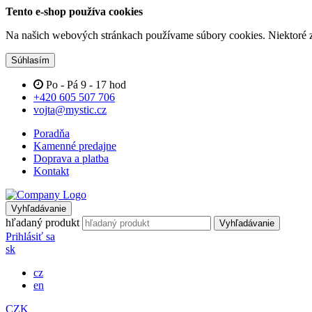
Tento e-shop používa cookies
Na našich webových stránkach používame súbory cookies. Niektoré z 
Súhlasím
Po - Pá 9 - 17 hod
+420 605 507 706
vojta@mystic.cz
Poradňa
Kamenné predajne
Doprava a platba
Kontakt
Vyhľadávanie
hľadaný produkt
Vyhľadávanie
Prihlásiť sa
sk
cz
en
CZK