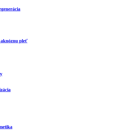
regenerácia
 aknóznu pleť
ky
izácia
metika