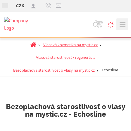
s
CZK
k
V
y
h
Ú
Vlasová kozmetika na mystic.cz
ľ
v
a
o
Vlasová starostlivosť / regenerácia
d
d
á
n
Echosline
Bezoplachová starostlivosť o vlasy na mystic.cz
v
á
a
s
t
n
r
i
a
e
Bezoplachová starostlivosť o vlasy
n
na mystic.cz - Echosline
a