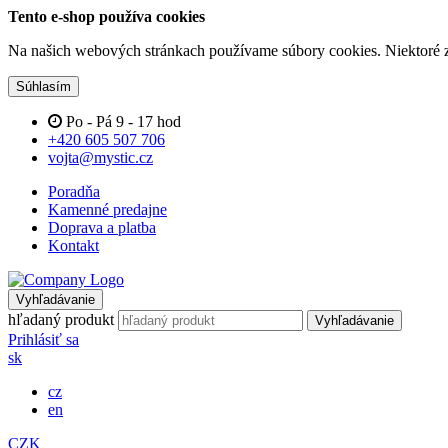
Tento e-shop používa cookies
Na našich webových stránkach používame súbory cookies. Niektoré z 
Súhlasím
Po - Pá 9 - 17 hod
+420 605 507 706
vojta@mystic.cz
Poradňa
Kamenné predajne
Doprava a platba
Kontakt
Vyhľadávanie
hľadaný produkt
Vyhľadávanie
Prihlásiť sa
sk
cz
en
CZK