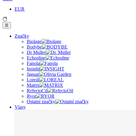
EUR
☰
Značky
Biolage
Bodybe
Dr Muller
Echosline
Fanola
Insight
Jaguar
Loreál
Matrix
RefectoCil
Ryor
Ostatní značky
Vlasy