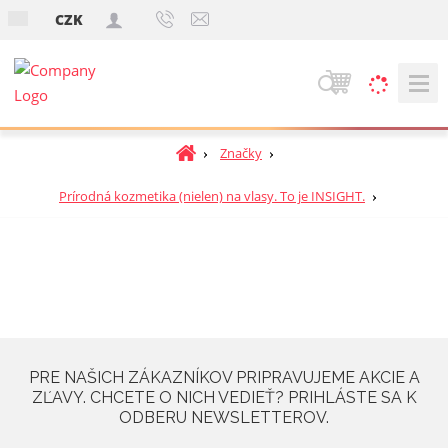
s
CZK
k
V
y
h
Ú
Značky
ľ
v
a
o
Prírodná kozmetika (nielen) na vlasy. To je INSIGHT.
d
d
á
n
v
á
a
s
t
n
r
i
a
e
n
PRE NAŠICH ZÁKAZNÍKOV PRIPRAVUJEME AKCIE A
a
ZĽAVY. CHCETE O NICH VEDIEŤ? PRIHLÁSTE SA K
ODBERU NEWSLETTEROV.