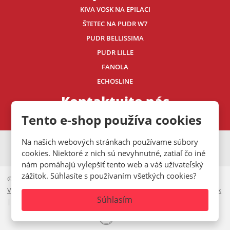
KIVA VOSK NA EPILACI
ŠTETEC NA PUDR W7
PUDR BELLISSIMA
PUDR LILLE
FANOLA
ECHOSLINE
Kontaktujte nás
Tento e-shop používa cookies
Na našich webových stránkach používame súbory
VISA
MasterCard
Maestro
cookies. Niektoré z nich sú nevyhnutné, zatiaľ čo iné
nám pomáhajú vylepšiť tento web a váš užívateľský
zážitok. Súhlasíte s používaním všetkých cookies?
© 2026, Mystic.CZ s.r.o.
Vyhlásenie o prístupnosti
|
Ochrana osobných údajov
|
Mapa stránok
Súhlasím
|
Cookies lišta