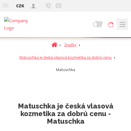
s
CZK
k
V
y
h
Ú
Značky
ľ
v
a
o
Matuschka je česká vlasová kozmetika za dobrú cenu
d
d
á
Matuschka
n
v
á
a
s
t
n
r
i
a
e
Matuschka je česká vlasová
n
kozmetika za dobrú cenu -
a
Matuschka