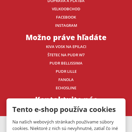
DOPRAVA A PLATBA
VELKOOBCHOD
FACEBOOK
INSTAGRAM
Možno práve hľadáte
KIVA VOSK NA EPILACI
ŠTETEC NA PUDR W7
PUDR BELLISSIMA
PUDR LILLE
FANOLA
ECHOSLINE
Kontaktujte nás
Tento e-shop používa cookies
Na našich webových stránkach používame súbory
VISA
MasterCard
Maestro
cookies. Niektoré z nich sú nevyhnutné, zatiaľ čo iné