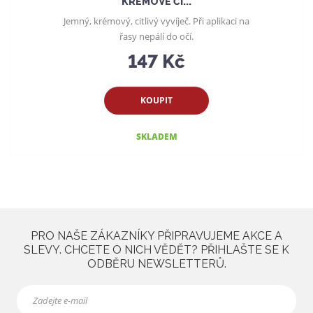
KRÉMOVÉ ČI...
Jemný, krémový, citlivý vyvíječ. Při aplikaci na
řasy nepálí do očí.
147 Kč
KOUPIT
SKLADEM
PRO NAŠE ZÁKAZNÍKY PŘIPRAVUJEME AKCE A
SLEVY. CHCETE O NICH VĚDĚT? PŘIHLAŠTE SE K
ODBĚRU NEWSLETTERŮ.