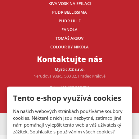
KIVA VOSK NA EPILACI
PUDR BELLISSIMA
PUDR LILLE
FANOLA
TOMÁŠ ARSOV
COLOUR BY NIKOLA
Kontaktujte nás
Mystic.CZ s.r.o.
Nerudova 908/5, 500 02, Hradec Králové
Tel.: +420 605 507 706
E-mail:
VOJTA@MYSTIC.CZ
Tento e-shop využívá cookies
Na našich webových stránkách používáme soubory
cookies. Některé z nich jsou nezbytné, zatímco jiné
VISA
MasterCard
Maestro
nám pomáhají vylepšit tento web a váš uživatelský
zážitek. Souhlasíte s používáním všech cookies?