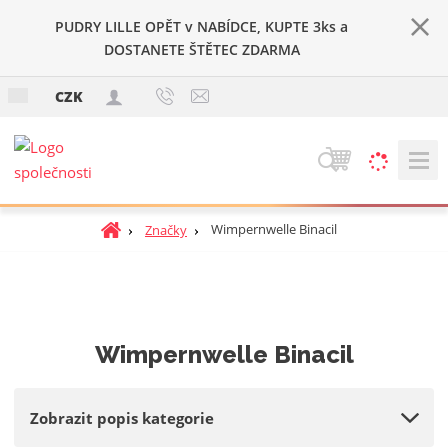
PUDRY LILLE OPĚT v NABÍDCE, KUPTE 3ks a
DOSTANETE ŠTĚTEC ZDARMA
c
CZK
z
V
y
h
Ú
Wimpernwelle Binacil
Značky
l
v
e
o
d
d
a
n
t
í
Wimpernwelle Binacil
s
t
r
Zobrazit popis kategorie
a
n