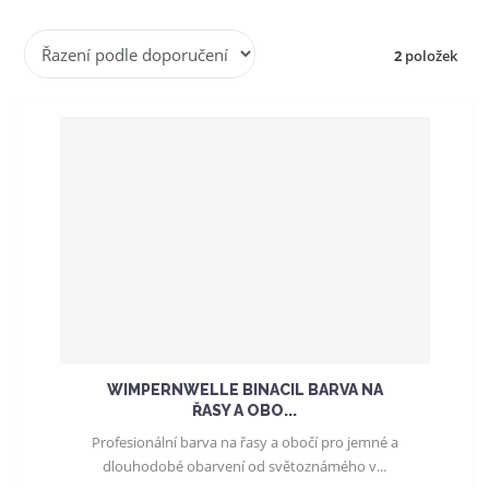
a
Ř
2
položek
a
z
e
n
í
p
r
o
d
u
k
t
ů
WIMPERNWELLE BINACIL BARVA NA
ŘASY A OBO...
Profesionální barva na řasy a obočí pro jemné a
dlouhodobé obarvení od světoznámého v...