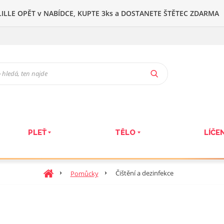
ILLE OPĚT v NABÍDCE, KUPTE 3ks a DOSTANETE ŠTĚTEC ZDARMA
VYHLEDAT
PLEŤ
TĚLO
LÍČEN
Ú
Čištění a dezinfekce
Pomůcky
v
o
d
n