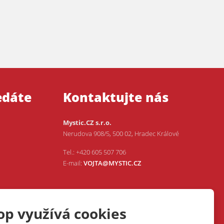
edáte
Kontaktujte nás
Mystic.CZ s.r.o.
Nerudova 908/5, 500 02, Hradec Králové
Tel.: +420 605 507 706
E-mail:
VOJTA@MYSTIC.CZ
op využívá cookies