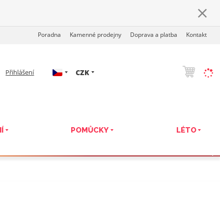
Poradna
Kamenné prodejny
Doprava a platba
Kontakt
c
CZK
Přihlášení
z
Í
POMŮCKY
LÉTO