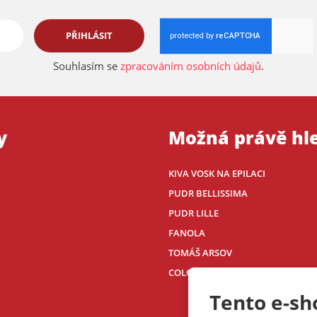
PŘIHLÁSIT
Souhlasím se
zpracováním osobních údajů
.
y
Možná právě hl
KIVA VOSK NA EPILACI
PUDR BELLISSIMA
PUDR LILLE
FANOLA
TOMÁŠ ARSOV
COLOUR BY NIKOLA
Tento e-sh