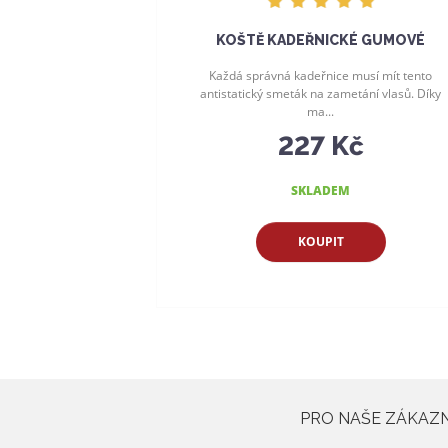
KOŠTĚ KADEŘNICKÉ GUMOVÉ
Každá správná kadeřnice musí mít tento
antistatický smeták na zametání vlasů. Díky
ma...
227 Kč
SKLADEM
KOUPIT
PRO NAŠE ZÁKAZNÍ