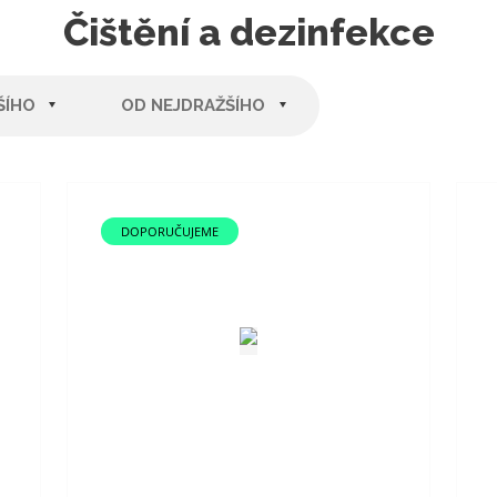
í
Čištění a dezinfekce
s
t
r
ŠÍHO
OD NEJDRAŽŠÍHO
a
n
a
DOPORUČUJEME